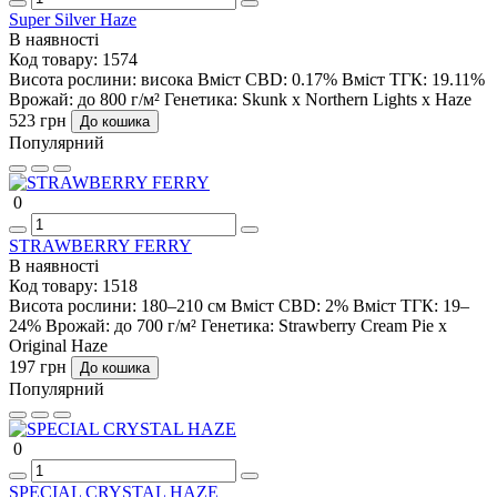
Super Silver Haze
В наявності
Код товару:
1574
Висота рослини:
висока
Вміст CBD:
0.17%
Вміст ТГК:
19.11%
Врожай:
до 800 г/м²
Генетика:
Skunk x Northern Lights x Haze
523 грн
До кошика
Популярний
0
STRAWBERRY FERRY
В наявності
Код товару:
1518
Висота рослини:
180–210 см
Вміст CBD:
2%
Вміст ТГК:
19–
24%
Врожай:
до 700 г/м²
Генетика:
Strawberry Cream Pie x
Original Haze
197 грн
До кошика
Популярний
0
SPECIAL CRYSTAL HAZE