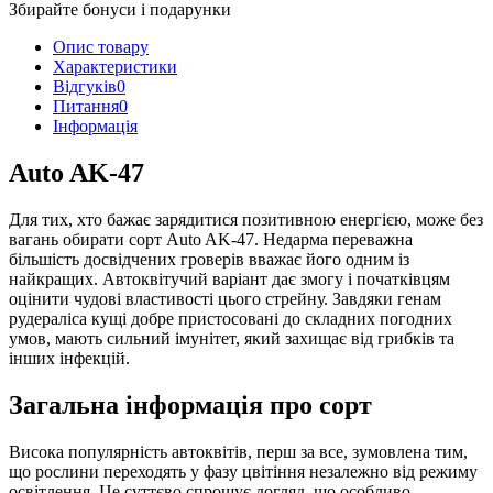
Збирайте бонуси і подарунки
Опис товару
Характеристики
Відгуків
0
Питання
0
Iнформація
Auto AK-47
Для тих, хто бажає зарядитися позитивною енергією, може без
вагань обирати сорт Auto AK-47. Недарма переважна
більшість досвідчених гроверів вважає його одним із
найкращих. Автоквітучий варіант дає змогу і початківцям
оцінити чудові властивості цього стрейну. Завдяки генам
рудераліса кущі добре пристосовані до складних погодних
умов, мають сильний імунітет, який захищає від грибків та
інших інфекцій.
Загальна інформація про сорт
Висока популярність автоквітів, перш за все, зумовлена тим,
що рослини переходять у фазу цвітіння незалежно від режиму
освітлення. Це суттєво спрощує догляд, що особливо