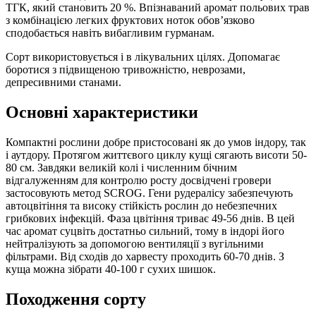
ТГК, який становить 20 %. Впізнаваний аромат польових трав
з комбінацією легких фруктових ноток обов’язково
сподобається навіть вибагливим гурманам.
Сорт використовується і в лікувальних цілях. Допомагає
боротися з підвищеною тривожністю, неврозами,
депресивними станами.
Основні характеристики
Компактні рослини добре пристосовані як до умов індору, так
і аутдору. Протягом життєвого циклу кущі сягають висоти 50-
80 см. Завдяки великій колі і численним бічним
відгалуженням для контролю росту досвідчені гровери
застосовують метод SCROG. Гени рудералісу забезпечують
автоцвітіння та високу стійкість рослин до небезпечних
грибкових інфекцій. Фаза цвітіння триває 49-56 днів. В цей
час аромат суцвіть достатньо сильний, тому в індорі його
нейтралізують за допомогою вентиляції з вугільними
фільтрами. Від сходів до харвесту проходить 60-70 днів. З
куща можна зібрати 40-100 г сухих шишок.
Походження сорту