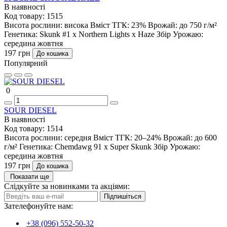
В наявності
Код товару:
1515
Висота рослини:
висока
Вміст ТГК:
23%
Врожай:
до 750 г/м²
Генетика:
Skunk #1 x Northern Lights x Haze
Збір Урожаю:
середина жовтня
197 грн
До кошика
Популярний
0
SOUR DIESEL
В наявності
Код товару:
1514
Висота рослини:
середня
Вміст ТГК:
20–24%
Врожай:
до 600
г/м²
Генетика:
Chemdawg 91 x Super Skunk
Збір Урожаю:
середина жовтня
197 грн
До кошика
Показати ще
Слідкуйте за новинками та акціями:
Підпишіться
Зателефонуйте нам:
+38 (096) 552-50-32