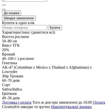
До кошика
Швидке замовлення
Купити в один клік
Купити
Характеристики:
(дивитися всі)
Висота рослини
50–80 см
Вміст ТГК
20%
Врожай
40–100 г з рослини
Генетика
AK-47 (Colombian x Mexico x Thailand x Afghanistan) x
Lowryder
Збір Урожаю
60–70 днів
Сорт
Sativa/Indica
Цвітіння
49–56 днів
Доставка і оплата
Того ж дня при замовленні до 16:00
Оплата
Сплачуйте швидко та зручно
Накопичувальні знижки