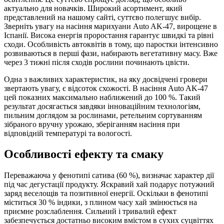
актуально для новачків. Широкий асортимент, який
представлений на нашому сайті, суттєво полегшує вибір.
Зверніть увагу на насіння марихуани
Auto AK-47
, вирощене в
Іспанії. Висока енергія проростання гарантує швидкі та рівні
сходи. Особливість автоквітів в тому, що паростки інтенсивно
розвиваються в перші фази, набирають вегетативну масу. Вже
через 3 тижні після сходів рослини починають цвісти.
Одна з важливих характеристик, на яку досвідчені гровери
звертають увагу, є відсоток схожості. В насіння Auto AK-47
цей показних максимально наближений до 100 %. Такий
результат досягається завдяки інноваційним технологіям,
пильним доглядом за рослинами, ретельним сортуванням
зібраного вручну урожаю, зберіганням насіння при
відповідній температурі та вологості.
Особливості ефекту та смаку
Переважаюча у фенотипі сатива (60 %), визначає характер дії
під час дегустації продукту. Яскравий хай подарує потужний
заряд веселощів та позитивної енергії. Оскільки в фенотипі
міститься 30 % індики, з плином часу хай змінюється на
приємне розслаблення. Сильний і тривалий ефект
забезпечується достатньо високим вмістом в сухих суцвіттях