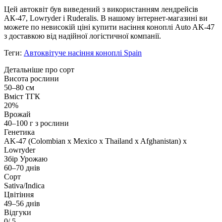
Цей автоквіт був виведений з використанням лендрейсів
АК-47, Lowryder і Ruderalis. В нашому інтернет-магазині ви
можете по невисокій ціні купити насіння коноплі Auto AK-47
з доставкою від надійної логістичної компанії.
Теги:
Автоквітуче насіння коноплі Spain
Детальніше про сорт
Висота рослини
50–80 см
Вміст ТГК
20%
Врожай
40–100 г з рослини
Генетика
AK-47 (Colombian x Mexico x Thailand x Afghanistan) x
Lowryder
Збір Урожаю
60–70 днів
Сорт
Sativa/Indica
Цвітіння
49–56 днів
Відгуки
0
/ 5