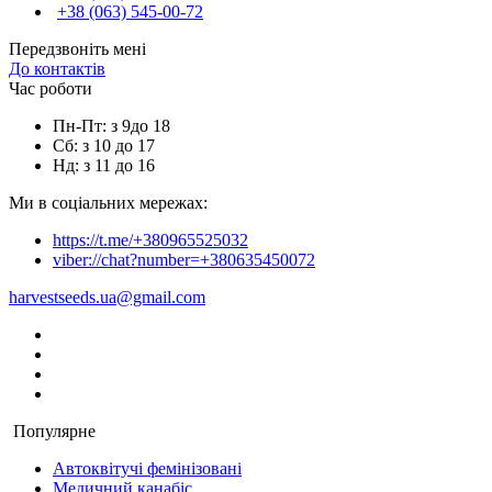
+38 (063) 545-00-72
Передзвоніть мені
До контактів
Час роботи
Пн-Пт: з 9до 18
Сб: з 10 до 17
Нд: з 11 до 16
Ми в соціальних мережах:
https://t.me/+380965525032
viber://chat?number=+380635450072
harvestseeds.ua@gmail.com
Популярне
Автоквітучі фемінізовані
Медичний канабіс