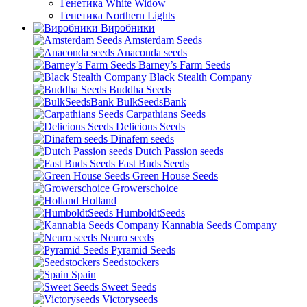
Генетика White Widow
Генетика Northern Lights
Виробники
Amsterdam Seeds
Anaconda seeds
Barney’s Farm Seeds
Black Stealth Company
Buddha Seeds
BulkSeedsBank
Carpathians Seeds
Delicious Seeds
Dinafem seeds
Dutch Passion seeds
Fast Buds Seeds
Green House Seeds
Growerschoice
Holland
HumboldtSeeds
Kannabia Seeds Company
Neuro seeds
Pyramid Seeds
Seedstockers
Spain
Sweet Seeds
Victoryseeds