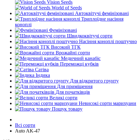
Vision Seeds
World of Seeds
Автоквітучі фемінізовані
Триплоїдне насіння
коноплі
Фемінізовані
Швидкоквітучі сорти
Насіння коноплі поштучно
Високий ТГК
Врожайні сорти
Медичний канабіс
Переможці кубків
Сатіва
Індика
Для відкритого грунту
Для приміщення
Для початківців
Великі сорти
Невисокі сорти марихуани
Пошук товару
Всі сорти
Auto AK-47