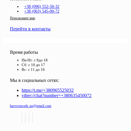
+38 (096) 552-50-32
+38 (063) 545-00-72
Перезвоните мне
Перейти в контакты
Время работы
Пн-Пт: с 9до 18
Сб: с 10 до 17
Вс: с 11 до 16
Мы в социальных сетях:
https://t.me/+380965525032
viber://chat?number=+380635450072
harvestseeds.ua@gmail.com