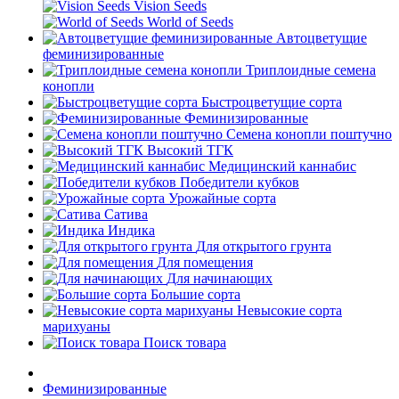
Vision Seeds
World of Seeds
Автоцветущие
феминизированные
Триплоидные семена
конопли
Быстроцветущие сорта
Феминизированные
Семена конопли поштучно
Высокий ТГК
Медицинский каннабис
Победители кубков
Урожайные сорта
Сатива
Индика
Для открытого грунта
Для помещения
Для начинающих
Большие сорта
Невысокие сорта
марихуаны
Поиск товара
Феминизированные