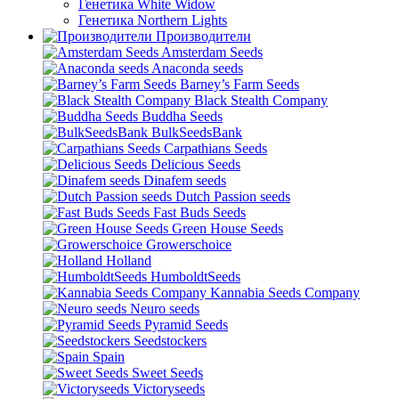
Генетика White Widow
Генетика Northern Lights
Производители
Amsterdam Seeds
Anaconda seeds
Barney’s Farm Seeds
Black Stealth Company
Buddha Seeds
BulkSeedsBank
Carpathians Seeds
Delicious Seeds
Dinafem seeds
Dutch Passion seeds
Fast Buds Seeds
Green House Seeds
Growerschoice
Holland
HumboldtSeeds
Kannabia Seeds Company
Neuro seeds
Pyramid Seeds
Seedstockers
Spain
Sweet Seeds
Victoryseeds