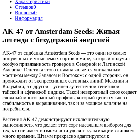
Характеристики
Отзывов
0
Вопросы
0
Информация
AK-47 от Amsterdam Seeds: Живая
легенда с безудержной энергией
AK-47 от сидбанка Amsterdam Seeds — это один из самых
популярных и узнаваемых сортов в мире, который получил
особую привязанность гроверов в Северной и Латинской
Америке. Генетика этого штампа является уникальным
мостиком между Западом и Востоком: с одной стороны, он
происходит от экспрессивных сативных линий Мексики и
Колумбии, а с другой – усилен аутентичной генетикой
тайской и афганской индики. Такой невероятный союз создает
сложный многогранный профиль, который ценится как за
стабильность в выращивании, так и за мощное влияние на
потребителя.
Растения AK-47 демонстрируют исключительную
выносливость, что делает этот сорт идеальным выбором для
тех, кто не имеет возможности уделять культивации слишком
много времени. Штамм прекрасно адаптируется к