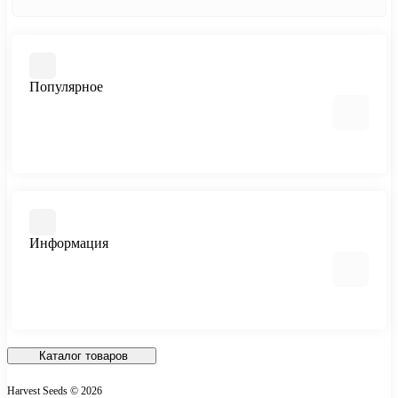
Популярное
Автоцветущие феминизированные
Медицинский каннабис
Быстроцветущие сорта
Информация
Феминизированные
Большие сорта
Все сорта
Отзывы о магазине
Доставка и Оплата
Каталог товаров
О магазине
Harvest Seeds © 2026