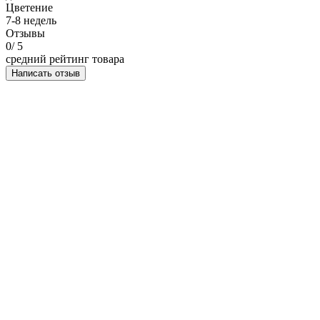
Цветение
7-8 недель
Отзывы
0
/ 5
средний рейтинг товара
Написать отзыв
НАПИСАТЬ ОТЗЫВ
Семена конопли AK-47 - Amsterdam Seeds