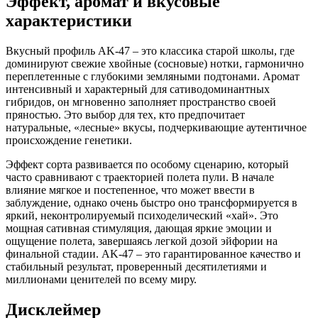
Эффект, аромат и вкусовые
характеристики
Вкусный профиль AK-47 – это классика старой школы, где
доминируют свежие хвойные (сосновые) нотки, гармонично
переплетенные с глубокими земляными подтонами. Аромат
интенсивный и характерный для сативодоминантных
гибридов, он мгновенно заполняет пространство своей
пряностью. Это выбор для тех, кто предпочитает
натуральные, «лесные» вкусы, подчеркивающие аутентичное
происхождение генетики.
Эффект сорта развивается по особому сценарию, который
часто сравнивают с траекторией полета пули. В начале
влияние мягкое и постепенное, что может ввести в
заблуждение, однако очень быстро оно трансформируется в
яркий, неконтролируемый психоделический «хай». Это
мощная сативная стимуляция, дающая яркие эмоции и
ощущение полета, завершаясь легкой дозой эйфории на
финальной стадии. AK-47 – это гарантированное качество и
стабильный результат, проверенный десятилетиями и
миллионами ценителей по всему миру.
Дисклеймер