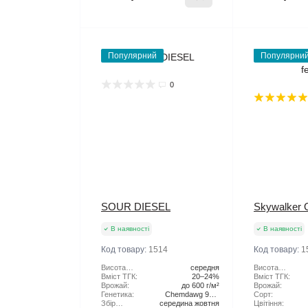
Популярний
Популярни
0
SOUR DIESEL
Skywalker 
В наявності
В наявності
Код товару:
1514
Код товару:
1
Висота
середня
Висота
рослини:
Вміст ТГК:
20–24%
рослини:
Вміст ТГК:
Врожай:
до 600 г/м²
Врожай:
Генетика:
Chemdawg 91 x
Сорт:
Збір
середина жовтня
Super Skunk
Цвітіння: