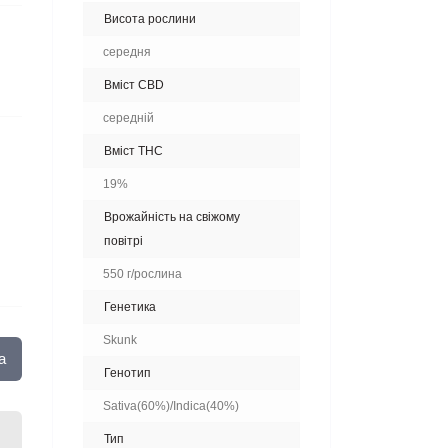
Висота рослини
середня
Вміст CBD
середній
Вміст THC
19%
Врожайність на свіжому
повітрі
550 г/рослина
Генетика
Skunk
а
Генотип
Sativa(60%)/Indica(40%)
Тип