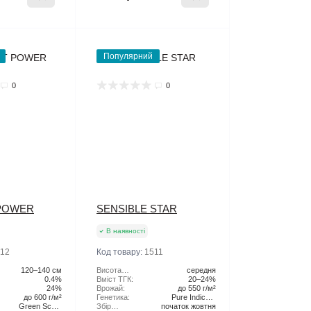
Популярний
0
0
POWER
SENSIBLE STAR
В наявності
12
Код товару:
1511
120–140 см
Висота
середня
0.4%
рослини:
Вміст ТГК:
20–24%
24%
Врожай:
до 550 г/м²
до 600 г/м²
Генетика:
Pure Indica x
Green Scout
Збір
початок жовтня
Afghan x Skunk