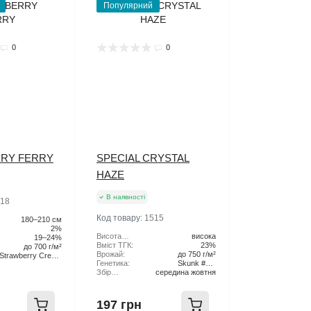
Популярний
0
0
RY FERRY
SPECIAL CRYSTAL
HAZE
В наявності
18
Код товару:
1515
180–210 см
2%
Висота
висока
19–24%
рослини:
Вміст ТГК:
23%
до 700 г/м²
Врожай:
до 750 г/м²
Strawberry Cream
Генетика:
Skunk #1 x
Pie x Original Haze
Збір
середина жовтня
Northern Lights x
Урожаю:
Haze
197 грн