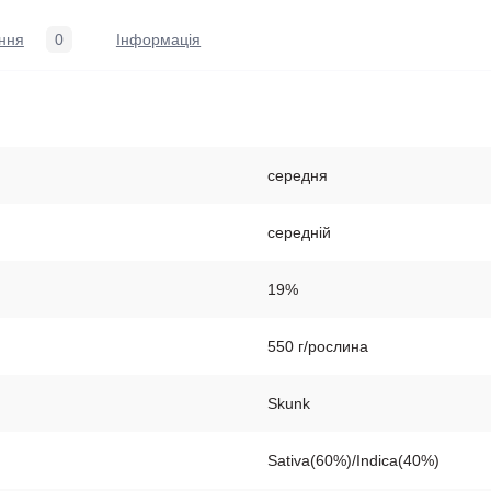
ння
0
Iнформація
середня
середній
19%
550 г/рослина
Skunk
Sativa(60%)/Indica(40%)