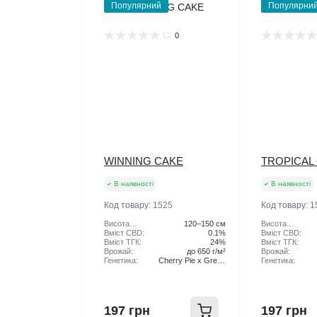
Популярний
Популярни
0
WINNING CAKE
TROPICAL
В наявності
В наявності
Код товару:
1525
Код товару:
1
Висота
120–150 см
Висота
рослини:
Вміст CBD:
0.1%
рослини:
Вміст CBD:
Вміст ТГК:
24%
Вміст ТГК:
Врожай:
до 650 г/м²
Врожай:
Генетика:
Cherry Pie x Green
Генетика:
Scout Cookies
197 грн
197 грн