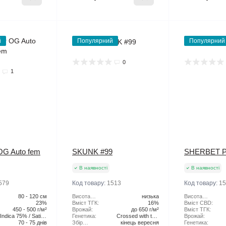
й
Популярний
Популярний
0
1
OG Auto fem
SKUNK #99
SHERBET 
В наявності
В наявності
579
Код товару:
1513
Код товару:
15
80 - 120 см
Висота
низька
Висота
23%
рослини:
Вміст ТГК:
16%
рослини:
Вміст CBD:
450 - 500 г/м²
Врожай:
до 650 г/м²
Вміст ТГК:
Indica 75% / Sativa
Генетика:
Crossed with two
Врожай:
70 - 75 днів
25%
Збір
кінець вересня
Skunk pheno
Генетика: