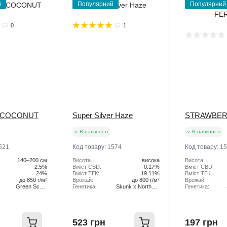
й
Популярний
Популярний
0
1
 COCONUT
Super Silver Haze
STRAWBER
В наявності
В наявності
521
Код товару:
1574
Код товару:
15
140–200 см
Висота
висока
Висота
2.5%
рослини:
Вміст CBD:
0.17%
рослини:
Вміст CBD:
24%
Вміст ТГК:
19.11%
Вміст ТГК:
до 850 г/м²
Врожай:
до 800 г/м²
Врожай:
Green Scout
Генетика:
Skunk x Northern
Генетика:
Cookies x Tangie
Lights x Haze
523 грн
197 грн