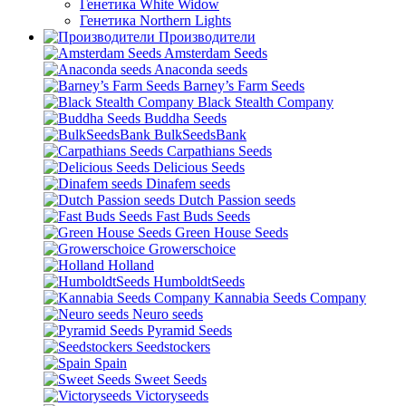
Генетика White Widow
Генетика Northern Lights
Производители
Amsterdam Seeds
Anaconda seeds
Barney’s Farm Seeds
Black Stealth Company
Buddha Seeds
BulkSeedsBank
Carpathians Seeds
Delicious Seeds
Dinafem seeds
Dutch Passion seeds
Fast Buds Seeds
Green House Seeds
Growerschoice
Holland
HumboldtSeeds
Kannabia Seeds Company
Neuro seeds
Pyramid Seeds
Seedstockers
Spain
Sweet Seeds
Victoryseeds