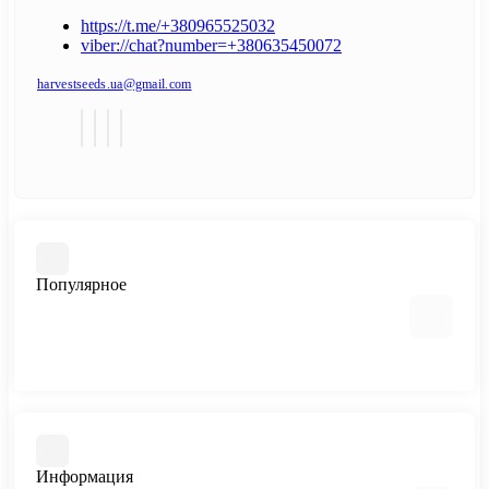
https://t.me/+380965525032
viber://chat?number=+380635450072
harvestseeds.ua@gmail.com
Популярное
Автоцветущие феминизированные
Медицинский каннабис
Быстроцветущие сорта
Информация
Феминизированные