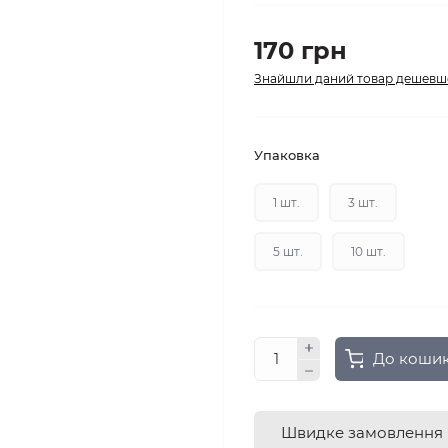
170 грн
Знайшли даний товар дешевш
Упаковка
1 шт.
3 шт.
5 шт.
10 шт.
До коши
Швидке замовлення