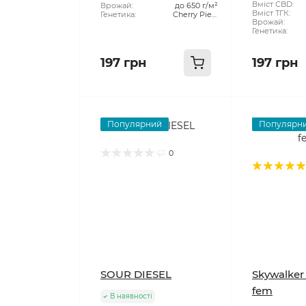
рослини:
Вміст CBD:
Врожай:
до 650 г/м²
Вміст ТГК:
Генетика:
Cherry Pie x
Врожай:
Green Scout
Генетика:
Cookies
197 грн
197 грн
Популярний
Популярн
0
SOUR DIESEL
Skywalker
fem
В наявності