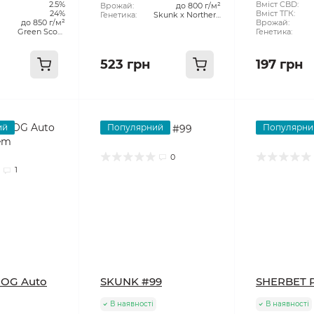
2.5%
рослини:
Вміст CBD:
Врожай:
до 800 г/м²
24%
Вміст ТГК:
Генетика:
Skunk x Northern
до 850 г/м²
Врожай:
Lights x Haze
Green Scout
Генетика:
Cookies x Tangie
523 грн
197 грн
ий
Популярний
Популярни
0
1
 OG Auto
SKUNK #99
SHERBET
В наявності
В наявності