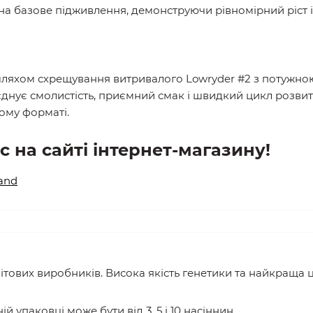
 на базове підживлення, демонструючи рівномірний ріст і
ляхом схрещування витривалого Lowryder #2 з потужною
єднує смолистість, приємний смак і швидкий цикл розвитк
чому форматі.
с на сайті інтернет-магазину!
land
вітових виробників. Висока якість генетики та найкраща ці
ій упаковці може бути від 3, 5 і 10 насіннин.