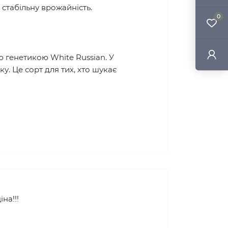
 стабільну врожайність.
0
 генетикою White Russian. У
у. Це сорт для тих, хто шукає
на!!!