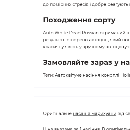
до помірних стресів і добре реагують
Походження сорту
Auto White Dead Russian отриманий ш
результаті створено автоцвіт, який по
класичну якість у зручному автоцвіту
Замовляйте зараз у на
Теги:
Автоквітуче насіння коноплі Hol
Оригінальне
насіння марихуани
від с
Ціна вказана за 1 насіння. В оригінальн