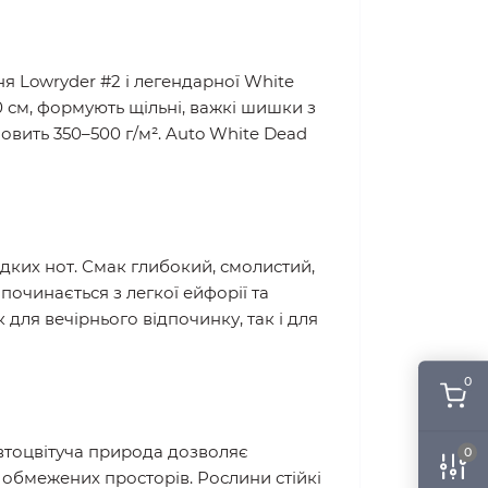
я Lowryder #2 і легендарної White
00 см, формують щільні, важкі шишки з
овить 350–500 г/м². Auto White Dead
дких нот. Смак глибокий, смолистий,
очинається з легкої ейфорії та
 для вечірнього відпочинку, так і для
0
Автоцвітуча природа дозволяє
0
 обмежених просторів. Рослини стійкі