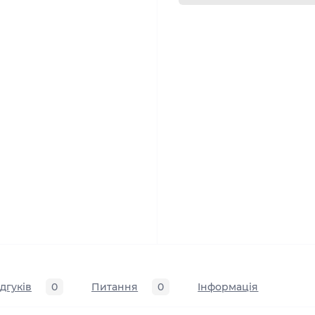
ідгуків
0
Питання
0
Iнформація