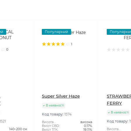
ий
Популярний
Популярни
1
0
L
Super Silver Haze
STRAWBE
T
FERRY
В наявності
В наявності
Код товару:
1574
1521
Код товару:
1
Висота
висока
рослини:
Вміст CBD:
0.17%
140–200 см
Висота
Вміст ТГК:
19.11%