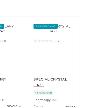
й
Популярний
0
0
RRY
SPECIAL CRYSTAL
HAZE
В наявності
518
Код товару:
1515
180–210 см
Висота
висока