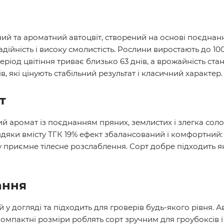
ний та ароматний автоцвіт, створений на основі поєднанн
адійність і високу смолистість. Рослини виростають до 1
іод цвітіння триває близько 63 днів, а врожайність стан
в, які цінують стабільний результат і класичний характер.
т
й аромат із поєднанням пряних, землистих і злегка соло
яки вмісту ТГК 19% ефект збалансований і комфортний: п
у приємне тілесне розслаблення. Сорт добре підходить як
ання
 у догляді та підходить для гроверів будь-якого рівня. 
компактні розміри роблять сорт зручним для гроубоксів і