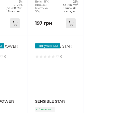
2%
рослини:
Вміст ТГК:
23%
19–24%
Врожай:
до 750 г/м²
до 700 г/м²
Генетика:
Skunk #1 x
Strawberry
Збір
Northern Lights x
середина
Cream Pie x
Урожаю:
жовтня
Haze
Original Haze
197 грн
й
Популярний
0
0
 POWER
SENSIBLE STAR
В наявності