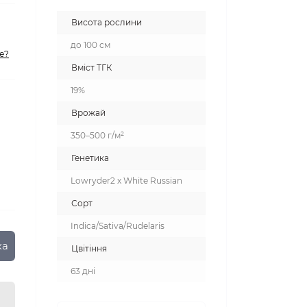
Висота рослини
до 100 см
е?
Вміст ТГК
19%
Врожай
350–500 г/м²
Генетика
Lowryder2 x White Russian
Сорт
Indica/Sativa/Rudelaris
ка
Цвітіння
63 дні