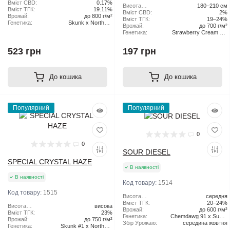
рослини:
Вміст CBD:
0.17%
Висота
180–210 см
Вміст ТГК:
19.11%
рослини:
Вміст CBD:
2%
Врожай:
до 800 г/м²
Вміст ТГК:
19–24%
Генетика:
Skunk x Northern
Врожай:
до 700 г/м²
Lights x Haze
Генетика:
Strawberry Cream Pie
x Original Haze
523 грн
197 грн
До кошика
До кошика
Популярний
Популярний
0
0
SOUR DIESEL
SPECIAL CRYSTAL HAZE
В наявності
В наявності
Код товару:
1514
Код товару:
1515
Висота
середня
рослини:
Вміст ТГК:
20–24%
Висота
висока
Врожай:
до 600 г/м²
рослини:
Вміст ТГК:
23%
Генетика:
Chemdawg 91 x Super
Врожай:
до 750 г/м²
Збір Урожаю:
середина жовтня
Skunk
Генетика:
Skunk #1 x Northern