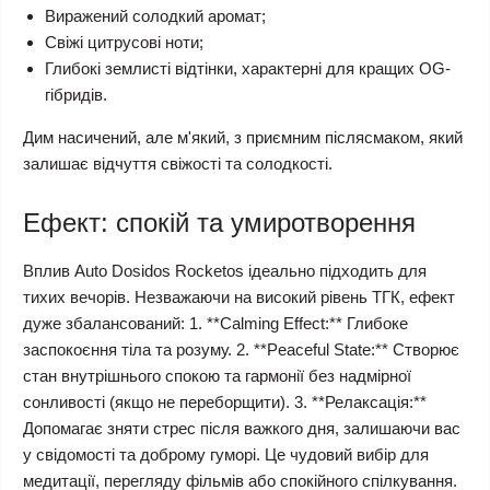
Виражений солодкий аромат;
Свіжі цитрусові ноти;
Глибокі землисті відтінки, характерні для кращих OG-
гібридів.
Дим насичений, але м'який, з приємним післясмаком, який
залишає відчуття свіжості та солодкості.
Ефект: спокій та умиротворення
Вплив Auto Dosidos Rocketos ідеально підходить для
тихих вечорів. Незважаючи на високий рівень ТГК, ефект
дуже збалансований: 1. **Calming Effect:** Глибоке
заспокоєння тіла та розуму. 2. **Peaceful State:** Створює
стан внутрішнього спокою та гармонії без надмірної
сонливості (якщо не переборщити). 3. **Релаксація:**
Допомагає зняти стрес після важкого дня, залишаючи вас
у свідомості та доброму гуморі. Це чудовий вибір для
медитації, перегляду фільмів або спокійного спілкування.