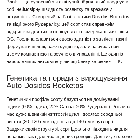
Bank — це сучасний автоквітучий гібрид, який поєднує в
собі неймовірну швидкість розвитку та вражаючу
потужність. Створений на базі генетики Dosidos Rocketos
та відбірного Рудералісу, цей сорт став справжнім
відкриттям для тих, хто цінує якість американських ліній
OG. Рослина славиться своєю здатністю за лічені тижні
формувати щільні, важкі суцвіття, залишаючись при
цьому компактною та зручною в управлінні. Це один із
найсильніших автоквітів у лінійці банку за рівнем ТГК.
Генетика та поради з вирощування
Auto Dosidos Rocketos
Генетичний профіль сорту базується на домінуванні
Індики (60% Індика, 20% Сатіва, 20% Рудераліс). Рослина
має дуже швидкий життєвий цикл і досягає середньої
висоти (80–120 см в індорі та до 140 см в аутдорі).
Завдяки своїй структурі, сорт ідеально підходить як для
новачків, так і для досвідчених гроверів. Для тих, хто хоче