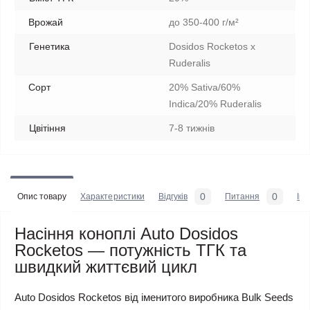
Врожай
до 350-400 г/м²
Генетика
Dosidos Rocketos x
Ruderalis
Сорт
20% Sativa/60%
Indica/20% Ruderalis
Цвітіння
7-8 тижнів
0
0
Опис товару
Характеристики
Відгуків
Питання
Iн
Насіння коноплі Auto Dosidos
Rocketos — потужність ТГК та
швидкий життєвий цикл
Auto Dosidos Rocketos від іменитого виробника Bulk Seeds