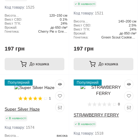
В наявності
Код товару:
1525
Код товару:
1521
Висота
120–150 см
рослини:
Вміст CBD:
0.1%
Висота
140–200 см
Вміст ТГК:
24%
рослини:
Вміст CBD:
2.5%
Врожай:
до 650 г/м²
Вміст ТГК:
24%
Генетика:
Cherry Pie x Green
Врожай:
до 850 г/м²
Scout Cookies
Генетика:
Green Scout Cookies x
Tangie
197 грн
197 грн
До кошика
До кошика
Популярний
Популярний
1
0
Super Silver Haze
STRAWBERRY FERRY
В наявності
В наявності
Код товару:
1574
Код товару:
1518
Висота
висока