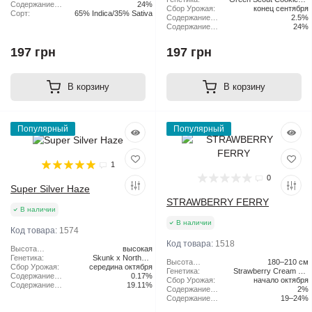
CBD:
Содержание
24%
Сбор Урожая:
конец сентября
Tangie
ТГК:
Сорт:
65% Indica/35% Sativa
Содержание
2.5%
CBD:
Содержание
24%
ТГК:
197 грн
197 грн
В корзину
В корзину
Популярный
Популярный
1
0
Super Silver Haze
STRAWBERRY FERRY
В наличии
В наличии
Код товара:
1574
Код товара:
1518
Высота
высокая
растения:
Генетика:
Skunk x Northern
Высота
180–210 см
Сбор Урожая:
середина октября
Lights x Haze
растения:
Генетика:
Strawberry Cream Pie
Содержание
0.17%
Сбор Урожая:
начало октября
x Original Haze
CBD:
Содержание
19.11%
Содержание
2%
ТГК:
CBD:
Содержание
19–24%
ТГК: