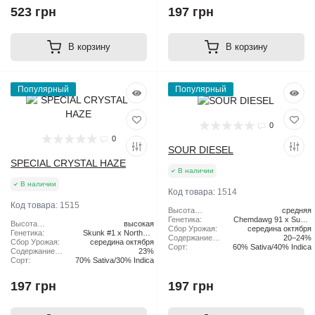
523 грн
197 грн
В корзину
В корзину
Популярный
Популярный
0
0
SOUR DIESEL
SPECIAL CRYSTAL HAZE
В наличии
В наличии
Код товара:
1514
Код товара:
1515
Высота
средняя
растения:
Генетика:
Chemdawg 91 x Super
Высота
высокая
Сбор Урожая:
середина октября
Skunk
растения:
Генетика:
Skunk #1 x Northern
Содержание
20–24%
Сбор Урожая:
середина октября
Lights x Haze
ТГК:
Сорт:
60% Sativa/40% Indica
Содержание
23%
ТГК:
Сорт:
70% Sativa/30% Indica
197 грн
197 грн