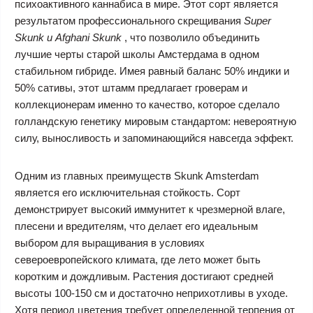
психоактивного каннабиса в мире. Этот сорт является
результатом профессионального скрещивания
Super
Skunk и Afghani Skunk
, что позволило объединить
лучшие черты старой школы Амстердама в одном
стабильном гибриде. Имея равный баланс 50% индики и
50% сативы, этот штамм предлагает гроверам и
коллекционерам именно то качество, которое сделало
голландскую генетику мировым стандартом: невероятную
силу, выносливость и запоминающийся навсегда эффект.
Одним из главных преимуществ Skunk Amsterdam
является его исключительная стойкость. Сорт
демонстрирует высокий иммунитет к чрезмерной влаге,
плесени и вредителям, что делает его идеальным
выбором для выращивания в условиях
североевропейского климата, где лето может быть
коротким и дождливым. Растения достигают средней
высоты 100-150 см и достаточно неприхотливы в уходе.
Хотя период цветения требует определенной терпения от