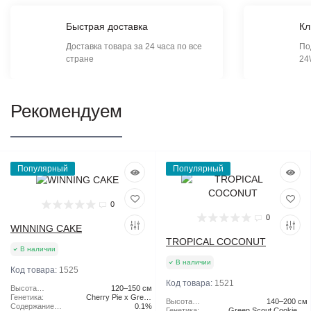
Быстрая доставка
Кл
Доставка товара за 24 часа по все
По
стране
24
Рекомендуем
Популярный
Популярный
0
0
WINNING CAKE
TROPICAL COCONUT
В наличии
В наличии
Код товара:
1525
Код товара:
1521
Высота
120–150 см
растения:
Генетика:
Cherry Pie x Green
Высота
140–200 см
Содержание
Scout Cookies
0.1%
растения:
Генетика:
Green Scout Cookies x