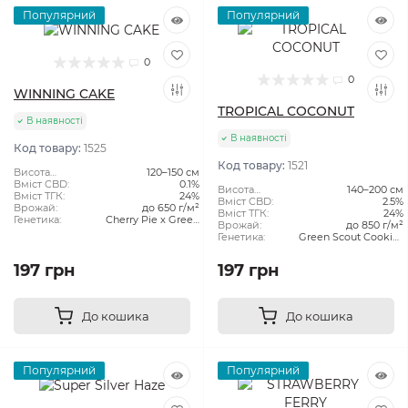
Популярний
Популярний
0
0
WINNING CAKE
TROPICAL COCONUT
В наявності
В наявності
Код товару:
1525
Код товару:
1521
Висота
120–150 см
рослини:
Вміст CBD:
0.1%
Висота
140–200 см
Вміст ТГК:
24%
рослини:
Вміст CBD:
2.5%
Врожай:
до 650 г/м²
Вміст ТГК:
24%
Генетика:
Cherry Pie x Green
Врожай:
до 850 г/м²
Scout Cookies
Генетика:
Green Scout Cookies
x Tangie
197 грн
197 грн
До кошика
До кошика
Популярний
Популярний