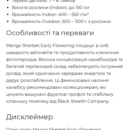
Термін цвітіння: 7 – 8 тижнів
Висота рослини (Indoor): до 150 см
Врожайність Indoor: 400 – 550 г/м²
Врожайність Outdoor: 500 – 1100 г з рослини
Особливості та переваги
Mango Sherbet Early Flowering поєднує в собі
швидкість автоквітів та продуктивність класичних
фотоперіодів. Висока концентрація канабіноїдів та
багатий терпеновий склад забезпечують потужний
досвід, який одночасно заряджає енергією та
дарує розслаблення. Ці фемінізовані насіння
канабісу рекомендовані колекціонерам, які
цінують вишукані фруктові профілі та стабільну
іспанську генетику від Black Stealth Company.
Дисклеймер
Опис сорту Mango Sherbet Early Flowering