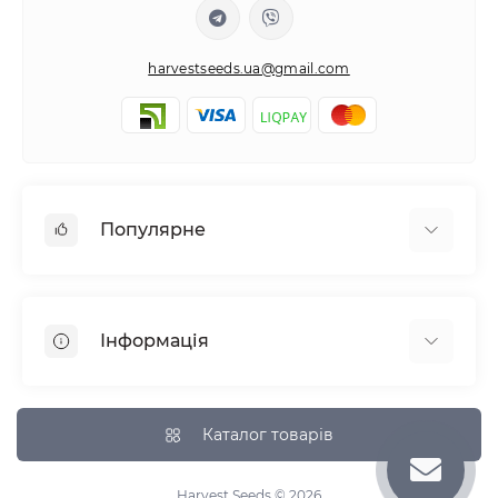
harvestseeds.ua@gmail.com
Популярне
Автоквітучі фемінізовані
Медичний канабіс
Інформація
Швидкоквітучі сорти
Фемінізовані
Відгуки про магазин
Великі сорти
Доставка та Оплата
Каталог товарів
Всі сорти
Про магазин
Зворотній зв'язок
Harvest Seeds © 2026