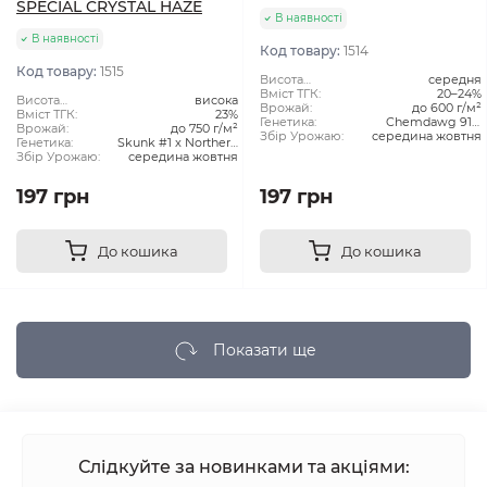
SPECIAL CRYSTAL HAZE
В наявності
В наявності
Код товару:
1514
Код товару:
1515
Висота
середня
рослини:
Вміст ТГК:
20–24%
Висота
висока
Врожай:
до 600 г/м²
рослини:
Вміст ТГК:
23%
Генетика:
Chemdawg 91 x
Врожай:
до 750 г/м²
Збір Урожаю:
середина жовтня
Super Skunk
Генетика:
Skunk #1 x Northern
Збір Урожаю:
середина жовтня
Lights x Haze
197 грн
197 грн
До кошика
До кошика
Показати ще
Слідкуйте за новинками та акціями: