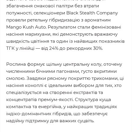
збагачення смакової палітри без втрати
потужності, селекціонери Black Stealth Company
провели ретельну гібридизацію з ароматним
Mango Kush Auto. Результатом стали фемінізовані
насіння марихуани, які демонструють вражаючу
швидкість цвітіння та один із найвищих показників
ТГК у лінійці — від 24% до рекордних 30%.
Рослина формує щільну центральну колу, оточену
численними бічними пагонами, густо вкритими
смолою. Завдяки рясному покриттю трихомами, ці
насіння коноплі є ідеальним вибором для тих, хто
спеціалізується на створенні екстрактів та
концентратів преміум-якості. Структура куща
компактна та енергійна, у найкращих традиціях
індіко-домінантних гібридів, що забезпечує
надійну підтримку для важких суцвіть.