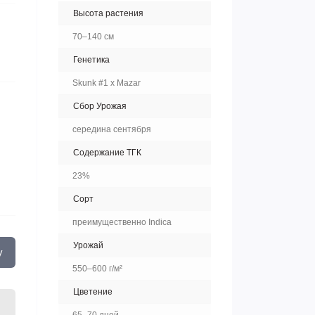
Высота растения
70–140 см
Генетика
Skunk #1 x Mazar
Сбор Урожая
середина сентября
Содержание ТГК
23%
Сорт
преимущественно Indica
Урожай
у
550–600 г/м²
Цветение
65–70 дней