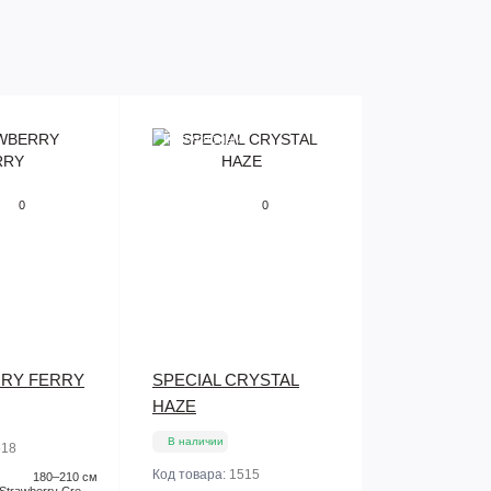
Популярный
0
0
RY FERRY
SPECIAL CRYSTAL
HAZE
В наличии
518
Код товара:
1515
180–210 см
Strawberry Cream