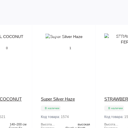
й
Популярный
Популярный
0
1
 COCONUT
Super Silver Haze
STRAWBER
В наличии
В наличии
521
Код товара:
1574
Код товара:
1
140–200 см
Высота
высокая
Высота
Green Scout
растения:
Генетика:
Skunk x Northern
растения:
Генетика: