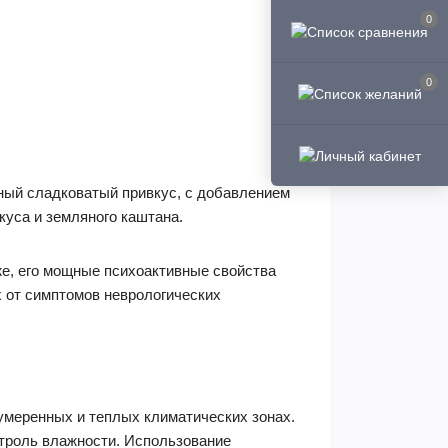
0
0
ный сладковатый привкус, с добавлением
куса и земляного каштана.
же, его мощные психоактивные свойства
 от симптомов неврологических
 умеренных и теплых климатических зонах.
троль влажности. Использование