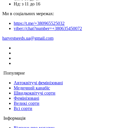
Нд: з 11 до 16
Ми в соціальних мережах:
https://t.me/+380965525032
viber://chat?number=+380635450072
harvestseeds.ua@gmail.com
Популярне
Автоквітучі фемінізовані
Медичний канабіс
Швидкоквітучі сорти
Фемінізовані
Великі сорти
Всі сорти
Інформація
Відгуки про магазин