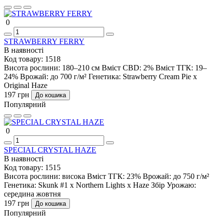
0
STRAWBERRY FERRY
В наявності
Код товару:
1518
Висота рослини:
180–210 см
Вміст CBD:
2%
Вміст ТГК:
19–
24%
Врожай:
до 700 г/м²
Генетика:
Strawberry Cream Pie x
Original Haze
197 грн
До кошика
Популярний
0
SPECIAL CRYSTAL HAZE
В наявності
Код товару:
1515
Висота рослини:
висока
Вміст ТГК:
23%
Врожай:
до 750 г/м²
Генетика:
Skunk #1 x Northern Lights x Haze
Збір Урожаю:
середина жовтня
197 грн
До кошика
Популярний