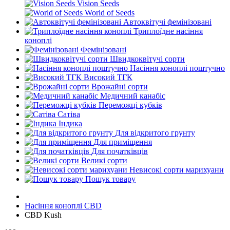
Vision Seeds
World of Seeds
Автоквітучі фемінізовані
Триплоїдне насіння
коноплі
Фемінізовані
Швидкоквітучі сорти
Насіння коноплі поштучно
Високий ТГК
Врожайні сорти
Медичний канабіс
Переможці кубків
Сатіва
Індика
Для відкритого грунту
Для приміщення
Для початківців
Великі сорти
Невисокі сорти марихуани
Пошук товару
Насіння коноплі CBD
CBD Kush