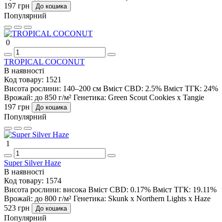
197 грн
До кошика
Популярний
0
TROPICAL COCONUT
В наявності
Код товару:
1521
Висота рослини:
140–200 см
Вміст CBD:
2.5%
Вміст ТГК:
24%
Врожай:
до 850 г/м²
Генетика:
Green Scout Cookies x Tangie
197 грн
До кошика
Популярний
1
Super Silver Haze
В наявності
Код товару:
1574
Висота рослини:
висока
Вміст CBD:
0.17%
Вміст ТГК:
19.11%
Врожай:
до 800 г/м²
Генетика:
Skunk x Northern Lights x Haze
523 грн
До кошика
Популярний