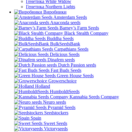
Генетика White Widow
Генетика Northern Lights
Виробники
Amsterdam Seeds
Anaconda seeds
Barney’s Farm Seeds
Black Stealth Company
Buddha Seeds
BulkSeedsBank
Carpathians Seeds
Delicious Seeds
Dinafem seeds
Dutch Passion seeds
Fast Buds Seeds
Green House Seeds
Growerschoice
Holland
HumboldtSeeds
Kannabia Seeds Company
Neuro seeds
Pyramid Seeds
Seedstockers
Spain
Sweet Seeds
Victoryseeds