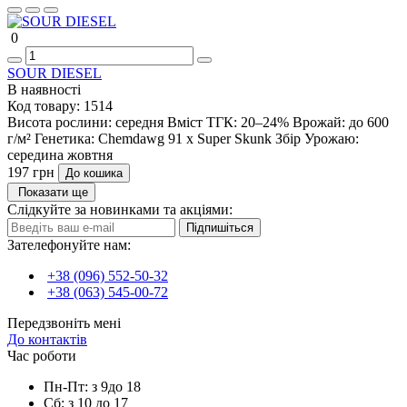
0
SOUR DIESEL
В наявності
Код товару:
1514
Висота рослини:
середня
Вміст ТГК:
20–24%
Врожай:
до 600
г/м²
Генетика:
Chemdawg 91 x Super Skunk
Збір Урожаю:
середина жовтня
197 грн
До кошика
Показати ще
Слідкуйте за новинками та акціями:
Підпишіться
Зателефонуйте нам:
+38 (096) 552-50-32
+38 (063) 545-00-72
Передзвоніть мені
До контактів
Час роботи
Пн-Пт: з 9до 18
Сб: з 10 до 17