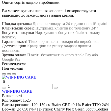
Описи сортів надано виробником.
Ви можете купити насіння конопель і використовувати
відповідно до законодавства вашої країни.
Швидка доставка
Доставка товару за 24 години по всій країні
Клієнтський сервіс
Підтримка клієнтів по телефону 24\7
Бонуси за покупки
Нарахування бонусних балів за кожну
покупку
Гарантія якості
Тільки оригінальні товари від виробників
Доступні ціни
Кращі ціни на ринку завдяки прямим
поставкам
Зручна оплата
Платіть безконтактно через Apple Pay або
Google Pay
Рекомендуємо
Популярний
0
WINNING CAKE
В наявності
Код товару:
1525
Висота рослини:
120–150 см
Вміст CBD:
0.1%
Вміст ТГК:
24%
Врожай:
до 650 г/м²
Генетика:
Cherry Pie x Green Scout Cookies