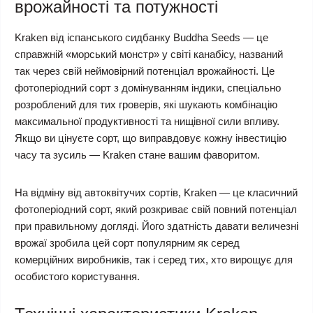
врожайності та потужності
Kraken від іспанського сидбанку Buddha Seeds — це
справжній «морський монстр» у світі канабісу, названий
так через свій неймовірний потенціал врожайності. Це
фотоперіодний сорт з домінуванням індики, спеціально
розроблений для тих гроверів, які шукають комбінацію
максимальної продуктивності та нищівної сили впливу.
Якщо ви цінуєте сорт, що виправдовує кожну інвестицію
часу та зусиль — Kraken стане вашим фаворитом.
На відміну від автоквітучих сортів, Kraken — це класичний
фотоперіодний сорт, який розкриває свій повний потенціал
при правильному догляді. Його здатність давати величезні
врожаї зробила цей сорт популярним як серед
комерційних виробників, так і серед тих, хто вирощує для
особистого користування.