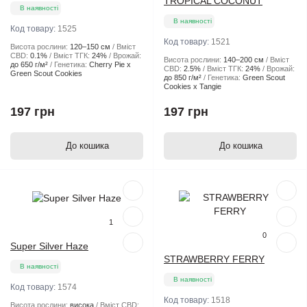
TROPICAL COCONUT
В наявності
В наявності
Код товару:
1525
Код товару:
1521
Висота рослини:
120–150 см
Вміст
CBD:
0.1%
Вміст ТГК:
24%
Врожай:
Висота рослини:
140–200 см
Вміст
до 650 г/м²
Генетика:
Cherry Pie x
CBD:
2.5%
Вміст ТГК:
24%
Врожай:
Green Scout Cookies
до 850 г/м²
Генетика:
Green Scout
Cookies x Tangie
197 грн
197 грн
До кошика
До кошика
Популярний
Популярний
1
0
Super Silver Haze
STRAWBERRY FERRY
В наявності
В наявності
Код товару:
1574
Код товару:
1518
Висота рослини:
висока
Вміст CBD: