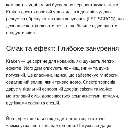
компактні суцвіття, які буквально перевантажують гілки.
Kraken досить простий у догляді: в індорі він чудово
реагує на обрізку та техніки тренування (LST, SCROG), що
дозволяє контролювати ріст та ще більше підвищувати
продуктивність.
Смак та ефект: Глибоке занурення
Kraken — це сорт не для новачків, які шукають легких
ефектів. Його дим описують як «нищівний» та дуже
потужний. Це класична індика, що забезпечує глибокий
седативний вплив, який триває довго. Спектр терпенів
дарує унікальний сенсорний досвід: свіжий та майже
ментоловий смак доповнюється землянистими нотками,
відтінками сосни та спецій.
Його ефект ідеально підходить для тих, хто хоче
«вимкнути» світ після важкого дня. Потужна седація