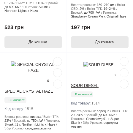
0.17%
Вміст ТГК:
19.11%
Врожай:
Висота рослини:
180–210 см
Вміст
до 800 г/м²
Генетика:
Skunk x
CBD:
2%
Вміст ТГК:
19–24%
Northern Lights x Haze
Врожай:
до 700 г/м²
Генетика:
Strawberry Cream Pie x Original Haze
523 грн
197 грн
До кошика
До кошика
Популярний
Популярний
0
0
SOUR DIESEL
SPECIAL CRYSTAL HAZE
В наявності
В наявності
Код товару:
1514
Код товару:
1515
Висота рослини:
середня
Вміст ТГК:
20–24%
Врожай:
до 600 г/м²
Висота рослини:
висока
Вміст ТГК:
Генетика:
Chemdawg 91 x Super
23%
Врожай:
до 750 г/м²
Генетика:
Skunk
Збір Урожаю:
середина
Skunk #1 x Northern Lights x Haze
жовтня
Збір Урожаю:
середина жовтня