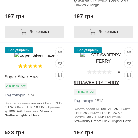
до 850 г/м²
Генетика:
Green Scout
Cookies x Tangie
197 грн
197 грн
До кошика
До кошика
Популярний
Популярний
1
0
Super Silver Haze
STRAWBERRY FERRY
В наявності
В наявності
Код товару:
1574
Код товару:
1518
Висота рослини:
висока
Вміст CBD:
0.17%
Вміст ТГК:
19.11%
Врожай:
Висота рослини:
180–210 см
Вміст
до 800 г/м²
Генетика:
Skunk x
CBD:
2%
Вміст ТГК:
19–24%
Northern Lights x Haze
Врожай:
до 700 г/м²
Генетика:
Strawberry Cream Pie x Original Haze
523 грн
197 грн