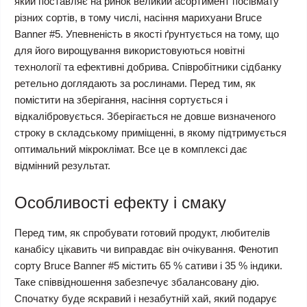
який поставляє на ринок великий асортимент посівмату
різних сортів, в тому числі, насіння марихуани Bruce
Banner #5. Упевненість в якості ґрунтується на тому, що
для його вирощування використовуються новітні
технології та ефективні добрива. Співробітники сідбанку
ретельно доглядають за рослинами. Перед тим, як
помістити на зберігання, насіння сортується і
відкалібровується. Зберігається не довше визначеного
строку в складському приміщенні, в якому підтримується
оптимальний мікроклімат. Все це в комплексі дає
відмінний результат.
Особливості ефекту і смаку
Перед тим, як спробувати готовий продукт, любителів
канабісу цікавить чи виправдає він очікування. Фенотип
сорту Bruce Banner #5 містить 65 % сативи і 35 % індики.
Таке співвідношення забезпечує збалансовану дію.
Спочатку буде яскравий і незабутній хай, який подарує