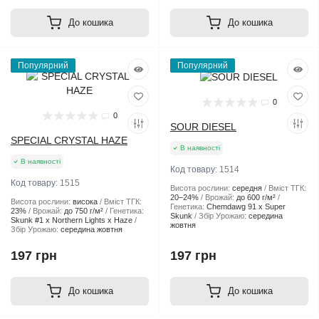
До кошика
До кошика
Популярний
Популярний
0
0
SOUR DIESEL
SPECIAL CRYSTAL HAZE
В наявності
В наявності
Код товару:
1514
Код товару:
1515
Висота рослини:
середня
Вміст ТГК:
20–24%
Врожай:
до 600 г/м²
Висота рослини:
висока
Вміст ТГК:
Генетика:
Chemdawg 91 x Super
23%
Врожай:
до 750 г/м²
Генетика:
Skunk
Збір Урожаю:
середина
Skunk #1 x Northern Lights x Haze
жовтня
Збір Урожаю:
середина жовтня
197 грн
197 грн
До кошика
До кошика