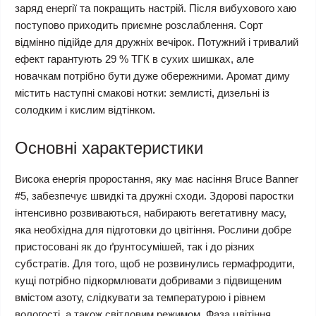
заряд енергії та покращить настрій. Після вибухового хаю
поступово приходить приємне розслаблення. Сорт
відмінно підійде для дружніх вечірок. Потужний і тривалий
ефект гарантують 29 % ТГК в сухих шишках, але
новачкам потрібно бути дуже обережними. Аромат диму
містить наступні смакові нотки: землисті, дизельні із
солодким і кислим відтінком.
Основні характеристики
Висока енергія проростання, яку має насіння Bruce Banner
#5, забезпечує швидкі та дружні сходи. Здорові паростки
інтенсивно розвиваються, набирають вегетативну масу,
яка необхідна для підготовки до цвітіння. Рослини добре
пристосовані як до ґрунтосумішей, так і до різних
субстратів. Для того, щоб не розвинулись гермафродити,
кущі потрібно підкормлювати добривами з підвищеним
вмістом азоту, слідкувати за температурою і рівнем
вологості, а також світловим режимом. Фаза цвітіння