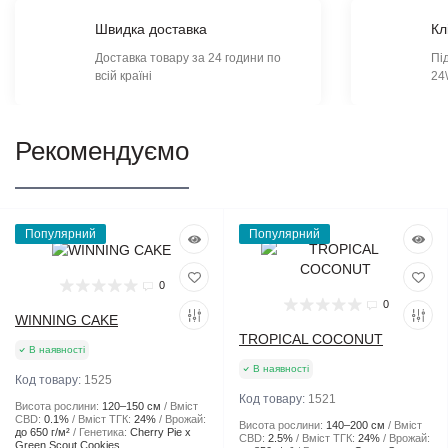
Швидка доставка
Кл
Доставка товару за 24 години по
Пі
всій країні
24
Рекомендуємо
Популярний
Популярний
0
0
WINNING CAKE
TROPICAL COCONUT
В наявності
В наявності
Код товару:
1525
Код товару:
1521
Висота рослини:
120–150 см
Вміст
CBD:
0.1%
Вміст ТГК:
24%
Врожай:
Висота рослини:
140–200 см
Вміст
до 650 г/м²
Генетика:
Cherry Pie x
CBD:
2.5%
Вміст ТГК:
24%
Врожай:
Green Scout Cookies