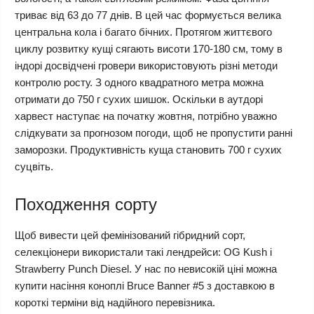
триває від 63 до 77 днів. В цей час формується велика
центральна кола і багато бічних. Протягом життєвого
циклу розвитку кущі сягають висоти 170-180 см, тому в
індорі досвідчені гровери використовують різні методи
контролю росту. З одного квадратного метра можна
отримати до 750 г сухих шишок. Оскільки в аутдорі
харвест наступає на початку жовтня, потрібно уважно
слідкувати за прогнозом погоди, щоб не пропустити ранні
заморозки. Продуктивність куща становить 700 г сухих
суцвіть.
Походження сорту
Щоб вивести цей фемінізований гібридний сорт,
селекціонери використали такі лендрейси: OG Kush і
Strawberry Punch Diesel. У нас по невисокій ціні можна
купити насіння коноплі Bruce Banner #5 з доставкою в
короткі терміни від надійного перевізника.