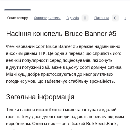
0
0
Опис товару
Характеристики
Відгуків
Питання
Iн
Насіння конопель Bruce Banner #5
Фемінізований сорт Bruce Banner #5 вражає надзвичайно
високим рівнем ТГК. Це одна з переваг, що сприяють його
великій популярності серед поціновувачів, які хочуть
відчути потужний хай, адже в цьому сорті домінує сатива.
Міцні кущі добре пристосовуються до несприятливих
погодних умов, що забезпечує стабільну врожайність.
Загальна інформація
Тільки насіння високої якості може гарантувати вдалий
гровінг. Тому досвідчені гровери надають перевагу відомим
виробникам. Один із них ― англійський BulkSeedsBank,