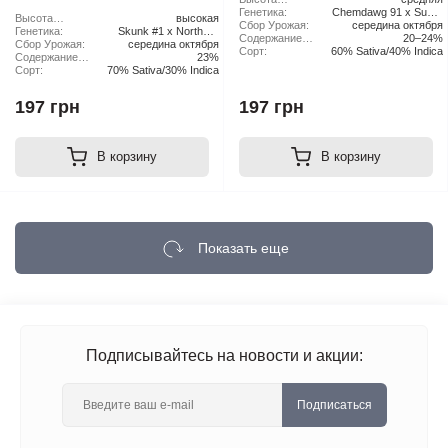
растения:
Генетика:
Chemdawg 91 x Super
Высота
высокая
Сбор Урожая:
середина октября
Skunk
растения:
Генетика:
Skunk #1 x Northern
Содержание
20–24%
Сбор Урожая:
середина октября
Lights x Haze
ТГК:
Сорт:
60% Sativa/40% Indica
Содержание
23%
ТГК:
Сорт:
70% Sativa/30% Indica
197 грн
197 грн
В корзину
В корзину
Показать еще
Подписывайтесь на новости и акции:
Подписаться