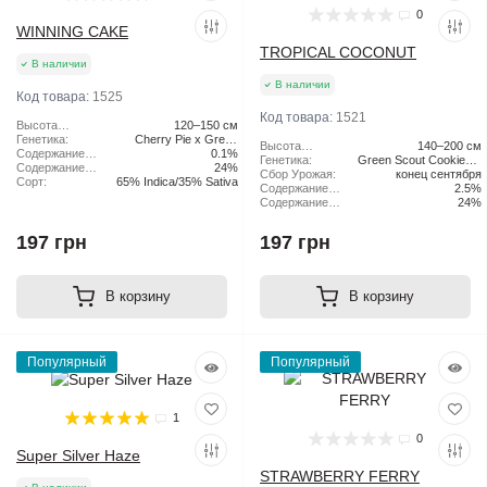
0
WINNING CAKE
TROPICAL COCONUT
В наличии
В наличии
Код товара:
1525
Код товара:
1521
Высота
120–150 см
растения:
Генетика:
Cherry Pie x Green
Высота
140–200 см
Содержание
Scout Cookies
0.1%
растения:
Генетика:
Green Scout Cookies x
CBD:
Содержание
24%
Сбор Урожая:
конец сентября
Tangie
ТГК:
Сорт:
65% Indica/35% Sativa
Содержание
2.5%
CBD:
Содержание
24%
ТГК:
197 грн
197 грн
В корзину
В корзину
Популярный
Популярный
1
0
Super Silver Haze
STRAWBERRY FERRY