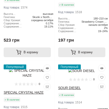
В наличии
В наличии
Код товара:
1574
Код товара:
1518
Высота
высокая
растения:
Генетика:
Skunk x Northern
Высота
180–210 см
Сбор Урожая:
середина октября
Lights x Haze
растения:
Генетика:
Strawberry Cream Pie
Содержание
0.17%
Сбор Урожая:
начало октября
x Original Haze
CBD:
Содержание
19.11%
Содержание
2%
ТГК:
CBD:
Содержание
19–24%
ТГК:
523 грн
197 грн
В корзину
В корзину
Популярный
Популярный
0
0
SOUR DIESEL
SPECIAL CRYSTAL HAZE
В наличии
В наличии
Код товара:
1514
Код товара:
1515
Высота
средняя