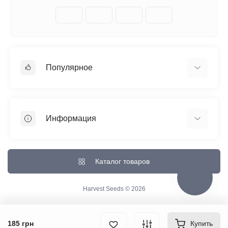
Популярное
Автоцветущие феминизированные
Медицинский каннабис
Информация
Быстроцветущие сорта
Феминизированные
Отзывы о магазине
Большие сорта
Доставка и Оплата
Каталог товаров
Все сорта
О магазине
Контакты
Harvest Seeds © 2026
Возврат товара
Карта сайта
185 грн
Купить