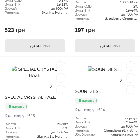
рослини:
Вміст CBD:
0.17%
Висота
180–210 см
Вміст ТГК:
19.11%
рослини:
Вміст CBD:
2%
Врожай:
до 800 г/м²
Вміст ТГК:
19–24%
Генетика:
Skunk x Northern
Врожай:
до 700 г/м²
Lights x Haze
Генетика:
Strawberry Cream Pie
x Original Haze
523 грн
197 грн
До кошика
До кошика
Популярний
Популярний
0
0
SOUR DIESEL
SPECIAL CRYSTAL HAZE
В наявності
В наявності
Код товару:
1514
Код товару:
1515
Висота
середня
рослини:
Вміст ТГК:
20–24%
Висота
висока
Врожай:
до 600 г/м²
рослини:
Вміст ТГК:
23%
Генетика:
Chemdawg 91 x Super
Врожай:
до 750 г/м²
Збір Урожаю:
середина жовтня
Skunk
Генетика:
Skunk #1 x Northern