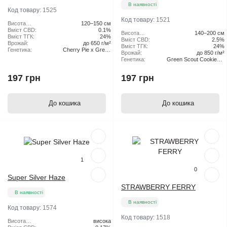
В наявності
Код товару:
1525
Код товару:
1521
Висота
120–150 см
рослини:
Вміст CBD:
0.1%
Висота
140–200 см
Вміст ТГК:
24%
рослини:
Вміст CBD:
2.5%
Врожай:
до 650 г/м²
Вміст ТГК:
24%
Генетика:
Cherry Pie x Green
Врожай:
до 850 г/м²
Scout Cookies
Генетика:
Green Scout Cookies x
Tangie
197 грн
197 грн
До кошика
До кошика
Популярний
Популярний
1
0
Super Silver Haze
STRAWBERRY FERRY
В наявності
В наявності
Код товару:
1574
Код товару:
1518
Висота
висока