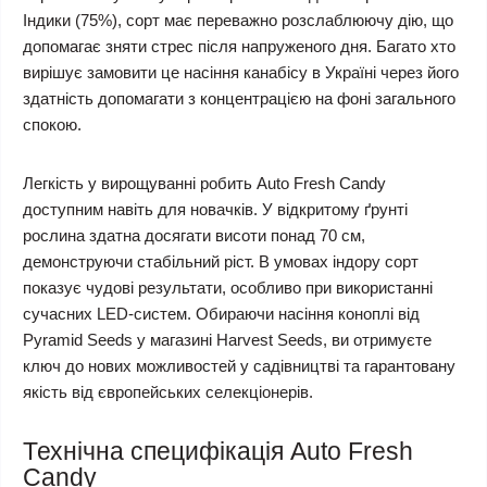
Індики (75%), сорт має переважно розслаблюючу дію, що
допомагає зняти стрес після напруженого дня. Багато хто
вирішує замовити це насіння канабісу в Україні через його
здатність допомагати з концентрацією на фоні загального
спокою.
Легкість у вирощуванні робить Auto Fresh Candy
доступним навіть для новачків. У відкритому ґрунті
рослина здатна досягати висоти понад 70 см,
демонструючи стабільний ріст. В умовах індору сорт
показує чудові результати, особливо при використанні
сучасних LED-систем. Обираючи насіння коноплі від
Pyramid Seeds у магазині Harvest Seeds, ви отримуєте
ключ до нових можливостей у садівництві та гарантовану
якість від європейських селекціонерів.
Технічна специфікація Auto Fresh
Candy