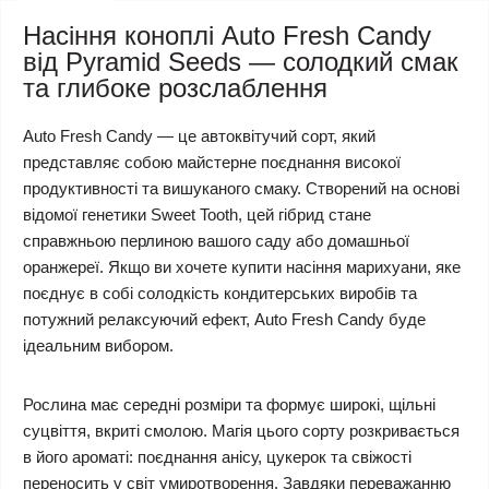
Насіння коноплі Auto Fresh Candy
від Pyramid Seeds — солодкий смак
та глибоке розслаблення
Auto Fresh Candy — це автоквітучий сорт, який
представляє собою майстерне поєднання високої
продуктивності та вишуканого смаку. Створений на основі
відомої генетики Sweet Tooth, цей гібрид стане
справжньою перлиною вашого саду або домашньої
оранжереї. Якщо ви хочете купити насіння марихуани, яке
поєднує в собі солодкість кондитерських виробів та
потужний релаксуючий ефект, Auto Fresh Candy буде
ідеальним вибором.
Рослина має середні розміри та формує широкі, щільні
суцвіття, вкриті смолою. Магія цього сорту розкривається
в його ароматі: поєднання анісу, цукерок та свіжості
переносить у світ умиротворення. Завдяки переважанню