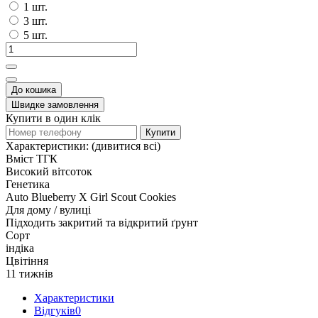
1 шт.
3 шт.
5 шт.
До кошика
Швидке замовлення
Купити в один клік
Купити
Характеристики:
(дивитися всі)
Вміст ТГК
Високий вітсоток
Генетика
Auto Blueberry X Girl Scout Cookies
Для дому / вулиці
Підходить закритий та відкритий ґрунт
Сорт
індіка
Цвітіння
11 тижнів
Характеристики
Відгуків
0