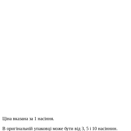
Email
(Щоб повідомити про відповідь)
Продовжити
Ціна вказана за 1 насіння.
В оригінальній упаковці може бути від 3, 5 і 10 насіннин.