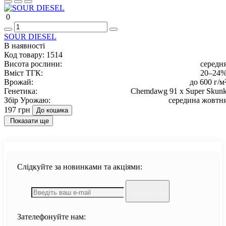
0
SOUR DIESEL
В наявності
Код товару:
1514
Висота рослини:
середн
Вміст ТГК:
20–24
Врожай:
до 600 г/м
Генетика:
Chemdawg 91 x Super Skun
Збір Урожаю:
середина жовтн
197 грн
До кошика
Показати ще
Слідкуйте за новинками та акціями:
Підпишіться
Зателефонуйте нам: