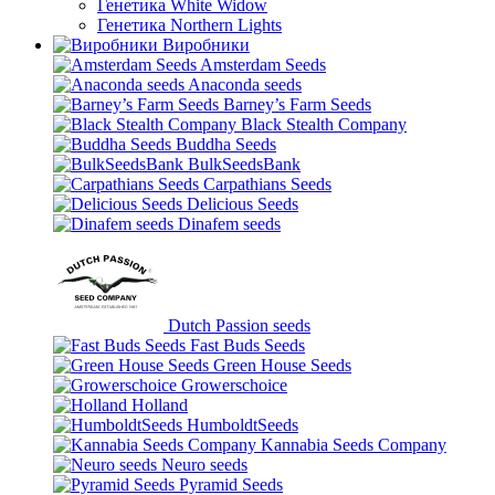
Генетика White Widow
Генетика Northern Lights
Виробники
Amsterdam Seeds
Anaconda seeds
Barney’s Farm Seeds
Black Stealth Company
Buddha Seeds
BulkSeedsBank
Carpathians Seeds
Delicious Seeds
Dinafem seeds
Dutch Passion seeds
Fast Buds Seeds
Green House Seeds
Growerschoice
Holland
HumboldtSeeds
Kannabia Seeds Company
Neuro seeds
Pyramid Seeds