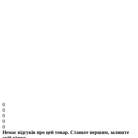
Увага:
HTML розмітка не підтримується. Використовуйте звичайний текст.
Продовжити
0
0
0
0
0
Немає відгуків про цей товар. Станьте першим, залиште
свій відгук.