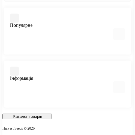
Популярне
Автоквітучі фемінізовані
Медичний канабіс
Швидкоквітучі сорти
Інформація
Фемінізовані
Великі сорти
Всі сорти
Відгуки про магазин
Доставка та Оплата
Каталог товарів
Про магазин
Harvest Seeds © 2026
Зворотній зв'язок