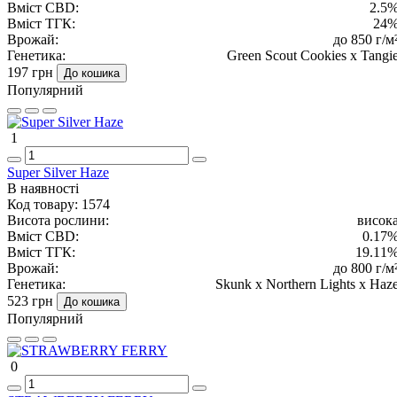
Вміст CBD:
2.5
Вміст ТГК:
24
Врожай:
до 850 г/м
Генетика:
Green Scout Cookies x Tangi
197 грн
До кошика
Популярний
1
Super Silver Haze
В наявності
Код товару:
1574
Висота рослини:
висок
Вміст CBD:
0.17
Вміст ТГК:
19.11
Врожай:
до 800 г/м
Генетика:
Skunk x Northern Lights x Haz
523 грн
До кошика
Популярний
0