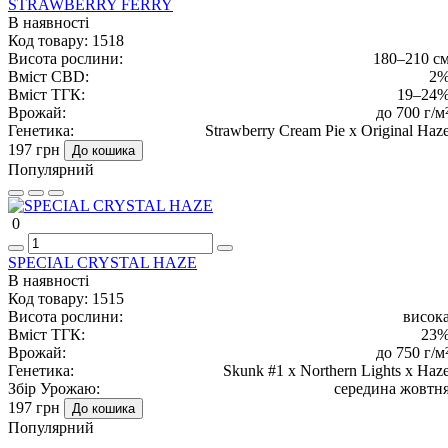
STRAWBERRY FERRY
В наявності
Код товару:
1518
Висота рослини:
180–210 с
Вміст CBD:
2
Вміст ТГК:
19–24
Врожай:
до 700 г/м
Генетика:
Strawberry Cream Pie x Original Haz
197 грн
До кошика
Популярний
0
SPECIAL CRYSTAL HAZE
В наявності
Код товару:
1515
Висота рослини:
висок
Вміст ТГК:
23
Врожай:
до 750 г/м
Генетика:
Skunk #1 x Northern Lights x Haz
Збір Урожаю:
середина жовтн
197 грн
До кошика
Популярний