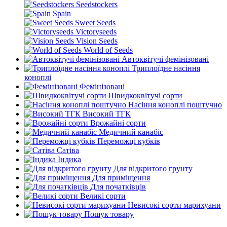
Seedstockers
Spain
Sweet Seeds
Victoryseeds
Vision Seeds
World of Seeds
Автоквітучі фемінізовані
Триплоїдне насіння
коноплі
Фемінізовані
Швидкоквітучі сорти
Насіння коноплі поштучно
Високий ТГК
Врожайні сорти
Медичний канабіс
Переможці кубків
Сатіва
Індика
Для відкритого грунту
Для приміщення
Для початківців
Великі сорти
Невисокі сорти марихуани
Пошук товару