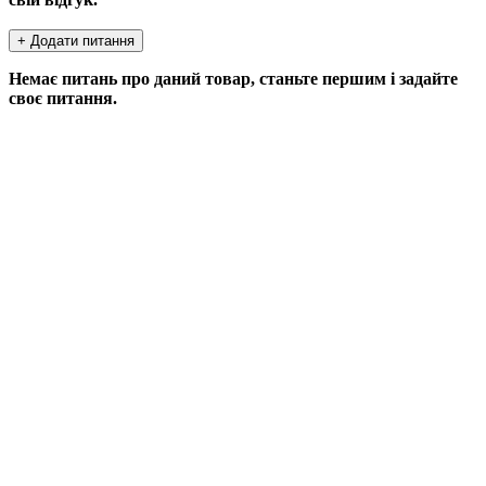
+ Додати питання
Немає питань про даний товар, станьте першим і задайте
своє питання.
ДОДАТИ ПИТАННЯ
Якщо у Вас є питання по цьому товару, заповніть форму
нижче, і ми відповімо найближчим часом.