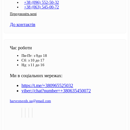
+38 (096) 552-50-32
+38 (063) 545-00-72
Передзвоніть мені
До контактів
Час роботи
Пн-Пт: з 9до 18
Сб: з 10 до 17
Нд: з 11 до 16
Ми в соціальних мережах:
https://t.me/+380965525032
viber://chat?number=+380635450072
harvestseeds.ua@gmail.com