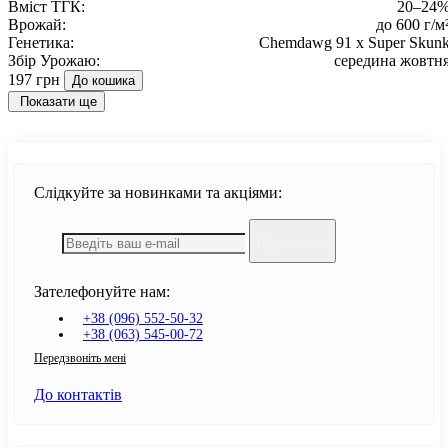
Вміст ТГК:
20–24
Врожай:
до 600 г/м
Генетика:
Chemdawg 91 x Super Skun
Збір Урожаю:
середина жовтн
197 грн
До кошика
Показати ще
Слідкуйте за новинками та акціями:
Підпишіться
Зателефонуйте нам:
+38 (096) 552-50-32
+38 (063) 545-00-72
Передзвоніть мені
До контактів