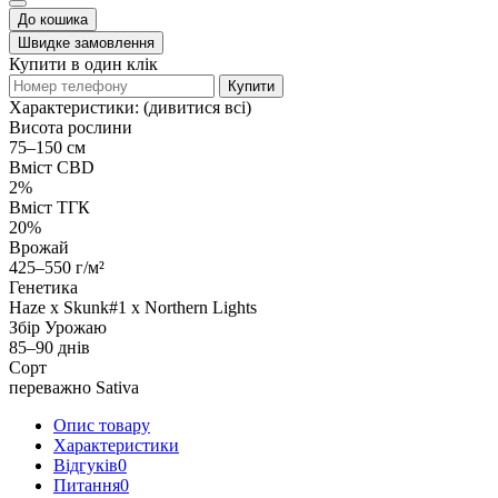
До кошика
Швидке замовлення
Купити в один клік
Купити
Характеристики:
(дивитися всі)
Висота рослини
75–150 см
Вміст CBD
2%
Вміст ТГК
20%
Врожай
425–550 г/м²
Генетика
Haze x Skunk#1 x Northern Lights
Збір Урожаю
85–90 днів
Сорт
переважно Sativa
Опис товару
Характеристики
Відгуків
0
Питання
0