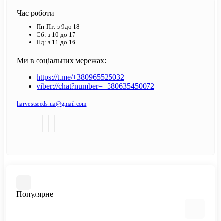
Час роботи
Пн-Пт: з 9до 18
Сб: з 10 до 17
Нд: з 11 до 16
Ми в соціальних мережах:
https://t.me/+380965525032
viber://chat?number=+380635450072
harvestseeds.ua@gmail.com
Популярне