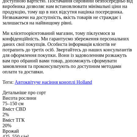
доступною вартістю. Постачання сировини безпосередньо від
виробника дозволяє нам встановлювати мінімальні ціни на
продукцію, тому що в них відсутня націнка посередника.
Незважаючи на доступність, якість товарів не страждає і
залишається на найвищому рівні.
Ми клієнтоорієнтований магазин, тому піклуємося за
конфіденційність. Ми гарантуємо збереження персональних
даних свої покупців. Особиста інформація клієнтів не
потрапить до третіх осіб. Звертайтесь до наших консультантів
для оформлення покупки. Вони із задоволенням розкажуть
вам про обраний вами товар, допоможуть сформувати
замовлення та проконсультують по доступним методами
оплати та доставки.
Теги:
Автоквітуче насіння коноплі Holland
Детальніше про сорт
Висота рослини
75–150 см
Вміст CBD
2%
Вміст ТГК
20%
Врожай
425–550 г/м²