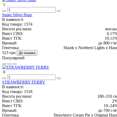
1
Super Silver Haze
В наявності
Код товару:
1574
Висота рослини:
висок
Вміст CBD:
0.17
Вміст ТГК:
19.11
Врожай:
до 800 г/м
Генетика:
Skunk x Northern Lights x Haz
523 грн
До кошика
Популярний
0
STRAWBERRY FERRY
В наявності
Код товару:
1518
Висота рослини:
180–210 с
Вміст CBD:
2
Вміст ТГК:
19–24
Врожай:
до 700 г/м
Генетика:
Strawberry Cream Pie x Original Haz