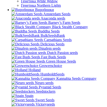
Генетика White Widow
Генетика Northern Lights
Виробники
Amsterdam Seeds
Anaconda seeds
Barney’s Farm Seeds
Black Stealth Company
Buddha Seeds
BulkSeedsBank
Carpathians Seeds
Delicious Seeds
Dinafem seeds
Dutch Passion seeds
Fast Buds Seeds
Green House Seeds
Growerschoice
Holland
HumboldtSeeds
Kannabia Seeds Company
Neuro seeds
Pyramid Seeds
Seedstockers
Spain
Sweet Seeds
Victoryseeds