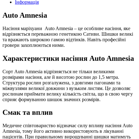
Iнформація
Auto Amnesia
Насіння маріхуани Auto Amnesia – це особливе насіння, яке
відрізняється переважною генетикою Сативи. Шишки великі
та вражають широкою гамою відтінків. Навіть професійні
гровери захоплюються ними.
Характеристики насіння Auto Amnesia
Сорт Auto Amnesia відрізняється не тільки великими
розмірами насіння, але й висотою рослин до 1,5 метра.
Структура рослин розгалужена, з довгими пагонами та
міжвузлями великої довжини з вузьким листям. Це дозволяє
рослинам приймати велику кількість світла, що в свою чергу
сприяє формуванню шишок значних розмірів.
Смак та вплив
Медичне співтовариство відзначає силу впливу насіння Auto
Amnesia, тому його активно використовують в лікуванні
пацієнтів. При правильному вирощуванні шишки матимуть