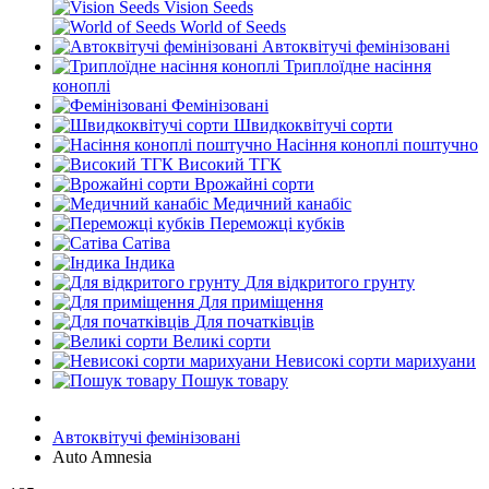
Vision Seeds
World of Seeds
Автоквітучі фемінізовані
Триплоїдне насіння
коноплі
Фемінізовані
Швидкоквітучі сорти
Насіння коноплі поштучно
Високий ТГК
Врожайні сорти
Медичний канабіс
Переможці кубків
Сатіва
Індика
Для відкритого грунту
Для приміщення
Для початківців
Великі сорти
Невисокі сорти марихуани
Пошук товару
Автоквітучі фемінізовані
Auto Amnesia