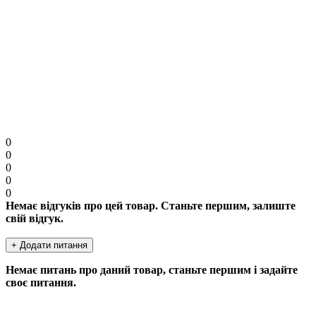
Увага:
HTML розмітка не підтримується. Використовуйте звичайний текст.
Продовжити
0
0
0
0
0
Немає відгуків про цей товар. Станьте першим, залиште
свій відгук.
+ Додати питання
Немає питань про даний товар, станьте першим і задайте
своє питання.