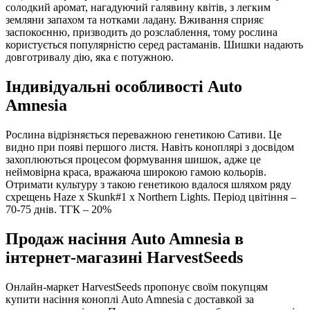
солодкий аромат, нагадуючий галявину квітів, з легким
земляни запахом та нотками ладану. Вживання сприяє
заспокоєнню, призводить до розслаблення, тому рослина
користується популярністю серед растаманів. Шишки надають
довготривалу дію, яка є потужною.
Індивідуальні особливості Auto
Amnesia
Рослина відрізняється переважною генетикою Сативи. Це
видно при появі першого листя. Навіть коноплярі з досвідом
захоплюються процесом формування шишок, адже це
неймовірна краса, вражаюча широкою гамою кольорів.
Отримати культуру з такою генетикою вдалося шляхом ряду
схрещень Haze x Skunk#1 x Northern Lights. Період цвітіння –
70-75 днів. ТГК – 20%
Продаж насіння Auto Amnesia в
інтернет-магазині HarvestSeeds
Онлайн-маркет HarvestSeeds пропонує своїм покупцям
купити насіння коноплі Auto Amnesia с доставкой за