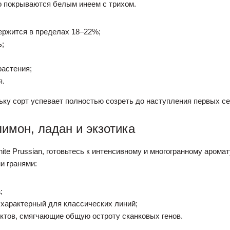
но покрываются белым инеем с трихом.
ержится в пределах 18–22%;
ь;
растения;
я.
льку сорт успевает полностью созреть до наступления первых с
имон, ладан и экзотика
te Prussian, готовьтесь к интенсивному и многогранному арома
и гранями:
;
 характерный для классических линий;
тов, смягчающие общую остроту сканковых генов.