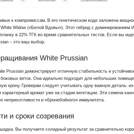
 привык к компромиссам. В его генетическом коде заложена мощн
 White Widow («Белой Вдовы»). Этот гибрид с доминированием 
планку в 22% ТГК во время сравнительных тестов. Если вы ищ
sian – это ваш выбор.
ыращивания White Prussian
te Prussian демонстрирует отличную стабильность и устойчиво
боковых веток. Она идеально подходит для небольших помещен
ую крону. Гроверам следует учитывать одну важную деталь: из
 характерный аромат уже на стадии вегетации. Эти семена канн
 ее неприхотливости и «бронебойного» иммунитета.
ти и сроки созревания
лошадка. Вы получаете солидный результат за сравнительно кор