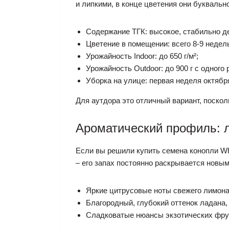
и липкими, в конце цветения они букваль
Содержание ТГК: высокое, стабильно д
Цветение в помещении: всего 8-9 недел
Урожайность Indoor: до 650 г/м²;
Урожайность Outdoor: до 900 г с одного 
Уборка на улице: первая неделя октябр
Для аутдора это отличный вариант, поско
Ароматический профиль: л
Если вы решили купить семена конопли Whi
– его запах постоянно раскрывается новым
Яркие цитрусовые ноты свежего лимона
Благородный, глубокий оттенок ладана,
Сладковатые нюансы экзотических фрук