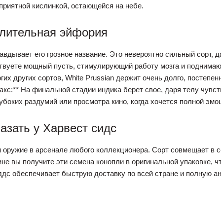
приятной кислинкой, остающейся на небе.
лительная эйфория
авдывает его грозное название. Это невероятно сильный сорт, 
твуете мощный пусть, стимулирующий работу мозга и поднимающ
гих других сортов, White Prussian держит очень долго, постепен
лакс:** На финальной стадии индика берет свое, даря телу чув
убоких раздумий или просмотра кино, когда хочется полной эм
казать у Харвест сидс
ем оружие в арсенале любого коллекционера. Сорт совмещает в 
ине вы получите эти семена конопли в оригинальной упаковке, ч
дс обеспечивает быструю доставку по всей стране и полную ан