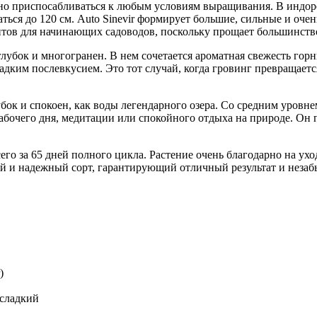
но приспосабливаться к любым условиям выращивания. В индоре 
аться до 120 см. Auto Sinevir формирует большие, сильные и оч
антов для начинающих садоводов, поскольку прощает большинст
 глубок и многогранен. В нем сочетается ароматная свежесть гор
ким послевкусием. Это тот случай, когда гровинг превращается
лубок и спокоен, как воды легендарного озера. Со средним уровн
рабочего дня, медитации или спокойного отдыха на природе. Он 
сего за 65 дней полного цикла. Растение очень благодарно на ух
ый и надежный сорт, гарантирующий отличный результат и незаб
)
-сладкий