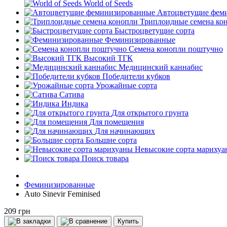
World of Seeds
Автоцветущие фем
Триплоидные семена ко
Быстроцветущие сорта
Феминизированные
Семена конопли поштучно
Высокий ТГК
Медицинский каннабис
Победители кубков
Урожайные сорта
Сатива
Индика
Для открытого грунта
Для помещения
Для начинающих
Большие сорта
Невысокие сорта мариху
Поиск товара
Феминизированные
Auto Sinevir Feminised
209 грн
Купить