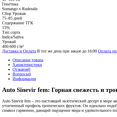
Генетика
Somango x Ruderalis
Сбор Урожая
75–85 дней
Содержание ТГК
15%
Тип сорта
Indica/Sativa
Урожай
400-600 г/м²
Доставка и Оплата
В тот же день при заказе до 16:00
Оплата он
Описание товара
Характеристики
Отзывов
0
Вопросы
0
Информация
Auto Sinevir fem: Горная свежесть и тр
Auto Sinevir fem – это настоящий экзотический десерт в мире 
утонченный профиль тропических фруктов. Он идеально подойде
символ гармонии, дающий ощущение мира и удивительного по