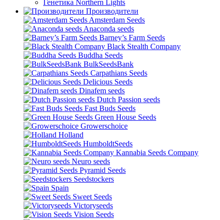
Генетика Northern Lights
Производители
Amsterdam Seeds
Anaconda seeds
Barney’s Farm Seeds
Black Stealth Company
Buddha Seeds
BulkSeedsBank
Carpathians Seeds
Delicious Seeds
Dinafem seeds
Dutch Passion seeds
Fast Buds Seeds
Green House Seeds
Growerschoice
Holland
HumboldtSeeds
Kannabia Seeds Company
Neuro seeds
Pyramid Seeds
Seedstockers
Spain
Sweet Seeds
Victoryseeds
Vision Seeds