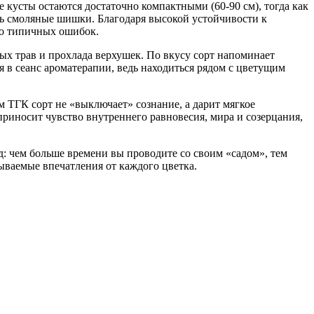
кусты остаются достаточно компактными (60-90 см), тогда как
ень смоляные шишки. Благодаря высокой устойчивости к
во типичных ошибок.
ных трав и прохлада верхушек. По вкусу сорт напоминает
 в сеанс ароматерапии, ведь находиться рядом с цветущим
ем ТГК сорт не «выключает» сознание, а дарит мягкое
приносит чувство внутреннего равновесия, мира и созерцания,
од: чем больше времени вы проводите со своим «садом», тем
ываемые впечатления от каждого цветка.