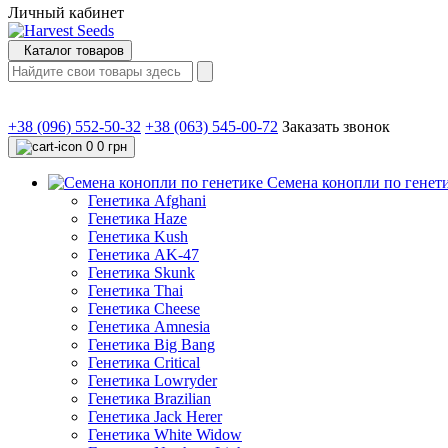
Личный кабинет
Каталог товаров
+38 (096) 552-50-32
+38 (063) 545-00-72
Заказать звонок
0
0 грн
Семена конопли по генет
Генетика Afghani
Генетика Haze
Генетика Kush
Генетика AK-47
Генетика Skunk
Генетика Thai
Генетика Cheese
Генетика Amnesia
Генетика Big Bang
Генетика Critical
Генетика Lowryder
Генетика Brazilian
Генетика Jack Herer
Генетика White Widow