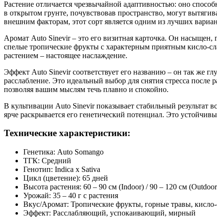
Растение отличается чрезвычайной адаптивностью: оно способ
в открытом грунте, почувствовав пространство, могут вытягив
внешним факторам, этот сорт является одним из лучших вари
Аромат Auto Sinevir – это его визитная карточка. Он насыщен,
спелые тропические фрукты с характерным приятным кисло-слад
растением – настоящее наслаждение.
Эффект Auto Sinevir соответствует его названию – он так же г
расслабление. Это идеальный выбор для снятия стресса после 
позволяя вашим мыслям течь плавно и спокойно.
В культивации Auto Sinevir показывает стабильный результат в
ярче раскрывается его генетический потенциал. Это устойчив
Технические характеристики:
Генетика: Auto Somango
ТГК: Средний
Генотип: Indica x Sativa
Цикл (цветение): 65 дней
Высота растения: 60 – 90 см (Indoor) / 90 – 120 см (Outdoor
Урожай: 35 – 40 г с растения
Вкус/Аромат: Тропические фрукты, горные травы, кисло
Эффект: Расслабляющий, успокаивающий, мирный