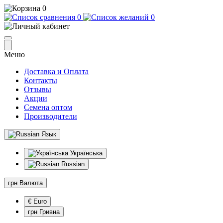
0
0
0
Меню
Доставка и Оплата
Контакты
Отзывы
Акции
Семена оптом
Производители
Язык
Українська
Russian
грн
Валюта
€ Euro
грн Гривна