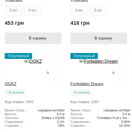
Упаковка:
Упаковка:
3 шт.
5 шт.
3 шт.
5 шт.
453 грн
418 грн
В корзину
В корзину
Популярный
Популярный
0
0
OGKZ
Forbidden Dream
В наличии
В наличии
Код товара:
1893
Код товара:
1897
Время сбора
середина октября
Время сбора
середина октября
урожая в
Высота
3-4 м
урожая в
Высота
3-4 м
открытом
растения:
Генетика:
Zkittlez x OGKB
открытом
растения:
Генетика:
Forbidden Fruit x Geist
грунте:
Содержание
0,1%
грунте:
Содержание
0,06%
OG
CBD:
Содержит
18%
CBD:
Содержит
15-20%
THC:
THC: