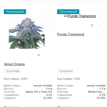
Популярный
Популярный
0
Purple Trainwreck
0
Velvet Octane
В наличии
В наличии
Код товара:
1895
Код товара:
1892
Время сбора
начало октября
Время сбора
начало октября
урожая в
Высота
3-4 м
урожая в
Высота
1-3 м
открытом
растения:
Генетика:
Афган OG x Geist OG
открытом
растения:
Генетика:
Mendo Purps x
грунте:
Содержание
0,1%
грунте:
Содержание
Trainwreck
0,1%
CBD:
Содержит
15-20%
CBD:
Содержит
15-18%
THC:
THC: