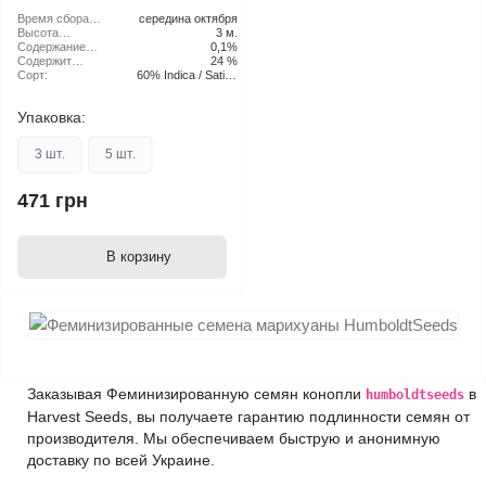
Время сбора
середина октября
урожая в
Высота
3 м.
открытом
растения:
Содержание
0,1%
грунте:
CBD:
Содержит
24 %
THC:
Сорт:
60% Indica / Sativa
40%
Упаковка:
3 шт.
5 шт.
471 грн
В корзину
Заказывая Феминизированную семян конопли
в
humboldtseeds
Harvest Seeds, вы получаете гарантию подлинности семян от
производителя. Мы обеспечиваем быструю и анонимную
доставку по всей Украине.