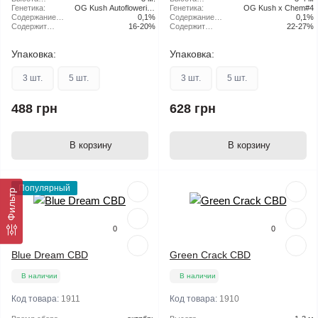
открытом
растения:
Генетика:
OG Kush Autoflowering
открытом
растения:
Генетика:
OG Kush x Chem#4
грунте:
Содержание
x OGKZ
0,1%
грунте:
Содержание
0,1%
CBD:
Содержит
16-20%
CBD:
Содержит
22-27%
THC:
THC:
Упаковка:
Упаковка:
3 шт.
5 шт.
3 шт.
5 шт.
488 грн
628 грн
В корзину
В корзину
Популярный
Фильтр
0
0
Blue Dream CBD
Green Crack CBD
В наличии
В наличии
Код товара:
1911
Код товара:
1910