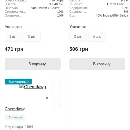
Время сбора
октябрь
Высота
1-3 м
урожая в
Высота
30–40 см.
растения:
Генетика:
Green Crack x
открытом
растения:
Генетика:
Blue Dream x California
Содержание
California Orange CBD
12%
грунте:
Содержание
Orange CBD
10%
CBD:
Содержит
6%
CBD:
Содержит
10%
THC:
Сорт:
40% Indica/60% Sativa
THC:
Упаковка:
Упаковка:
3 шт.
5 шт.
3 шт.
5 шт.
471 грн
506 грн
В корзину
В корзину
Популярный
0
Chemdawg
В наличии
Код товара:
1894