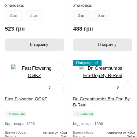
Упаковка:
Упаковка:
3 шт.
5 шт.
3 шт.
5 шт.
523 грн
488 грн
В корзину
В корзину
Популярный
0
0
Fast Flowering OGKZ
Dr. Greenthumbs Em-Dog By
B-Real
В наличии
В наличии
Код товара:
1898
Код товара:
1896
Время сбора
начало октября
Время сбора
середина октября
урожая в
Высота
3 м.
урожая в
Высота
3-4 м