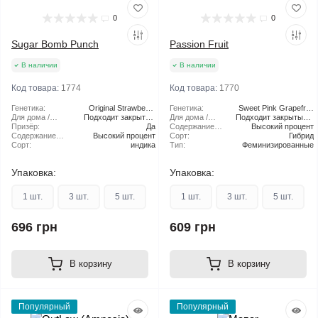
0
0
Sugar Bomb Punch
Passion Fruit
В наличии
В наличии
Код товара:
1774
Код товара:
1770
Генетика:
Original Strawberry
Генетика:
Sweet Pink Grapefruit
Для дома /
Подходит закрытый
Cough
Для дома /
Подходит закрытый и
X Orange Bud
улицы:
Призёр:
грунт
Да
улицы:
Содержание
Высокий процент
открытый грунт
Содержание
Высокий процент
ТГК:
Сорт:
Гибрид
ТГК:
Сорт:
индика
Тип:
Феминизированные
Упаковка:
Упаковка:
1 шт.
3 шт.
5 шт.
1 шт.
3 шт.
5 шт.
696 грн
609 грн
В корзину
В корзину
Популярный
Популярный