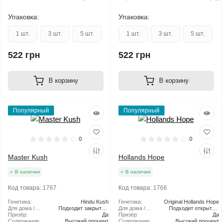
Упаковка:
Упаковка:
1 шт.
3 шт.
5 шт.
1 шт.
3 шт.
5 шт.
522 грн
522 грн
В корзину
В корзину
Популярный
Популярный
0
0
Master Kush
Hollands Hope
В наличии
В наличии
Код товара:
1767
Код товара:
1766
Генетика:
Hindu Kush
Генетика:
Original Hollands Hope
Для дома /
Подходит закрытый
Для дома /
Подходит открытый
улицы:
Призёр:
грунт
Да
улицы:
Призёр:
грунт
Да
Содержание
Высокий процент
Содержание
Высокий процент