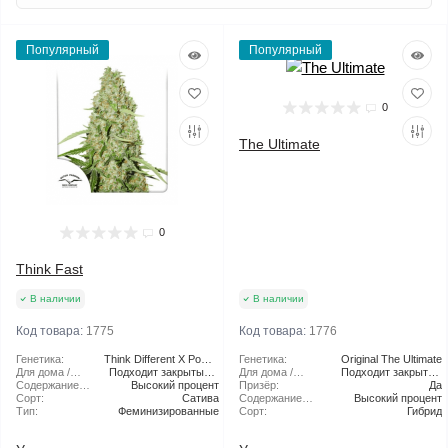
Популярный
Популярный
0
The Ultimate
0
Think Fast
В наличии
В наличии
Код товара:
1775
Код товара:
1776
Генетика:
Think Different X Power
Генетика:
Original The Ultimate
Для дома /
Подходит закрытый и
Plant
Для дома /
Подходит закрытый
улицы:
Содержание
Высокий процент
открытый грунт
улицы:
Призёр:
грунт
Да
ТГК:
Сорт:
Сатива
Содержание
Высокий процент
Тип:
Феминизированные
ТГК:
Сорт:
Гибрид