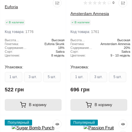
0
Euforia
Amsterdam Amnesia
В наличии
В наличии
Код товара:
1776
Код товара:
1761
Высота
Высокая
Высота
Высокая
растения:
Генетика:
Euforia Skunk
растения:
Генетика:
Amsterdam Amnesia
Содержание
18%
Содержание
20%
ТГК:
Сорт:
Sativa
ТГК:
Сорт:
Sativa
Цветение:
8 недель
Цветение:
9 - 10 недель
Упаковка:
Упаковка:
1 шт.
3 шт.
5 шт.
1 шт.
3 шт.
5 шт.
522 грн
696 грн
В корзину
В корзину
Популярный
Популярный