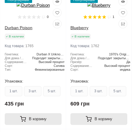
Популярный
Популярный
0
1
Durban Poison
Blueberry
В наличии
В наличии
Код товара:
1765
Код товара:
1762
Генетика:
Durban X Unknown
Генетика:
1970’s Original
Для дома /
Подходит закрытый и
Indica
Для дома /
Подходит закрытый и
Blueberry
улицы:
Содержание
Высокий процент
открытый грунт
улицы:
Призёр:
открытый грунт
Да
ТГК:
Сорт:
Сатива
Содержание
Высокий процент
Тип:
Феминизированные
ТГК:
Сорт:
индика
Упаковка:
Упаковка:
1 шт.
3 шт.
5 шт.
1 шт.
3 шт.
5 шт.
435 грн
609 грн
В корзину
В корзину