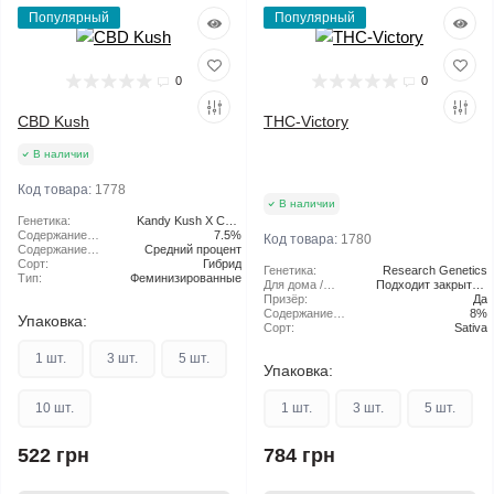
Популярный
Популярный
0
0
CBD Kush
THC-Victory
В наличии
Код товара:
1778
В наличии
Генетика:
Kandy Kush X CBD
Содержание
dominant variety
7.5%
Код товара:
1780
CBD:
Содержание
Средний процент
ТГК:
Сорт:
Гибрид
Генетика:
Research Genetics
Тип:
Феминизированные
Для дома /
Подходит закрытый
улицы:
Призёр:
грунт
Да
Содержание
8%
Упаковка:
ТГК:
Сорт:
Sativa
1 шт.
3 шт.
5 шт.
Упаковка:
10 шт.
1 шт.
3 шт.
5 шт.
522 грн
784 грн