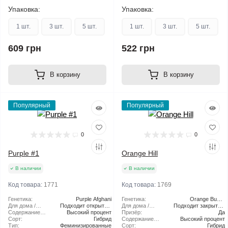
Упаковка:
Упаковка:
1 шт.
3 шт.
5 шт.
1 шт.
3 шт.
5 шт.
609 грн
522 грн
В корзину
В корзину
Популярный
Популярный
0
0
Purple #1
Orange Hill
В наличии
В наличии
Код товара:
1771
Код товара:
1769
Генетика:
Purple Afghani
Генетика:
Orange Bud X
Для дома /
Подходит открытый
Для дома /
Подходит закрытый
Californian Orange
улицы:
Содержание
Высокий процент
грунт
улицы:
Призёр:
грунт
Да
ТГК:
Сорт:
Гибрид
Содержание
Высокий процент
Тип:
Феминизированные
ТГК:
Сорт:
Гибрид