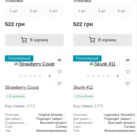
Упаковка:
Упаковка:
1 шт.
3 шт.
5 шт.
1 шт.
3 шт.
5 шт.
522 грн
522 грн
В корзину
В корзину
Популярный
Популярный
0
0
Strawberry Cougt
Skunk #11
В наличии
В наличии
Код товара:
1773
Код товара:
1772
Генетика:
Original Strawberry
Генетика:
Legendary Skunk#11
Для дома /
Подходит закрытый
Cough
Для дома /
Подходит закрытый
улицы:
Содержание
Высокий процент
грунт
улицы:
Содержание
Высокий процент
грунт
ТГК:
Сорт:
Сатива
ТГК:
Сорт:
Сатива
Тип:
Феминизированные
Тип:
Феминизированные