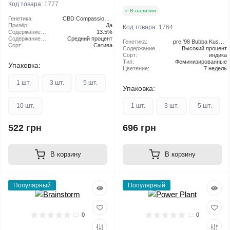
Код товара:
1777
В наличии
Генетика:
CBD Compassion X
Призёр:
Daiquiri Lime
Да
Код товара:
1764
Содержание
13.5%
CBD:
Содержание
Средний процент
Генетика:
pre ‘98 Bubba Kush X
ТГК:
Сорт:
Сатива
Содержание
(Grandaddy Purple x
Высокий процент
ТГК:
Сорт:
OG Kush)
индика
Тип:
Феминизированные
Упаковка:
Цветение:
7 недель
1 шт.
3 шт.
5 шт.
Упаковка:
10 шт.
1 шт.
3 шт.
5 шт.
522 грн
696 грн
В корзину
В корзину
Популярный
Популярный
0
0