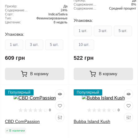
улицы:
Призёр:
грунт
Да
Содержание
8%
Призёр:
Да
CBD:
Содержание
Средний процент
Содержание
24%
ТГК:
ТГК:
Сорт:
Indica/Sativa
Тип:
Феминизированные
Упаковка:
Цветение:
8 недель
1 шт.
3 шт.
5 шт.
Упаковка:
1 шт.
3 шт.
5 шт.
10 шт.
609 грн
522 грн
В корзину
В корзину
Популярный
Популярный
0
0
CBD ComPassion
Bubba Island Kush
В наличии