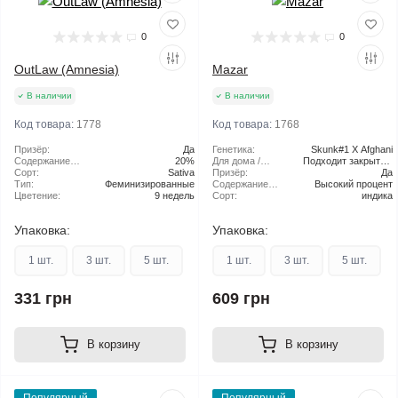
0
0
OutLaw (Amnesia)
Mazar
В наличии
В наличии
Код товара:
1778
Код товара:
1768
Призёр:
Да
Генетика:
Skunk#1 X Afghani
Содержание
20%
Для дома /
Подходит закрытый
ТГК:
Сорт:
Sativa
улицы:
Призёр:
грунт
Да
Тип:
Феминизированные
Содержание
Высокий процент
Цветение:
9 недель
ТГК:
Сорт:
индика
Упаковка:
Упаковка:
1 шт.
3 шт.
5 шт.
1 шт.
3 шт.
5 шт.
331 грн
609 грн
В корзину
В корзину