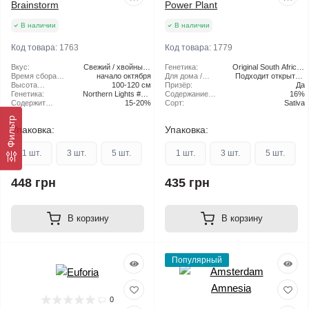
Brainstorm
Power Plant
В наличии
В наличии
Код товара:
1763
Код товара:
1779
Вкус:
Свежий / хвойный /
Генетика:
Original South African
Время сбора
начало октября
пряный / хейз
Для дома /
Подходит открытый
Power Plant
урожая в
Высота
100-120 см
улицы:
Призёр:
грунт
Да
открытом
растения:
Генетика:
Northern Lights #5 х
Содержание
16%
грунте:
Содержит
15-20%
Haze
ТГК:
Сорт:
Sativa
THC:
Фильтр
Упаковка:
Упаковка:
1 шт.
3 шт.
5 шт.
1 шт.
3 шт.
5 шт.
448 грн
435 грн
В корзину
В корзину
Популярный
0