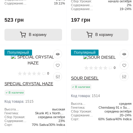
Сбор Урожая:
начало октября
x Original Haze
CBD:
Содержание
19.11%
Содержание
2%
ТГК:
CBD:
Содержание
19–24%
ТГК:
523 грн
197 грн
В корзину
В корзину
Популярный
Популярный
0
0
SOUR DIESEL
SPECIAL CRYSTAL HAZE
В наличии
В наличии
Код товара:
1514
Код товара:
1515
Высота
средняя
растения:
Генетика:
Chemdawg 91 x Super
Высота
высокая
Сбор Урожая:
середина октября
Skunk
растения:
Генетика:
Skunk #1 x Northern
Содержание
20–24%
Сбор Урожая:
середина октября
Lights x Haze
ТГК:
Сорт:
60% Sativa/40% Indica
Содержание
23%
ТГК:
Сорт:
70% Sativa/30% Indica