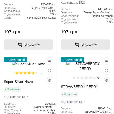
Код товара:
1521
Высота
120–150 см
растения:
Генетика:
Cherry Pie x Green
Высота
140–200 см
Содержание
Scout Cookies
0.1%
растения:
Генетика:
Green Scout Cookies x
CBD:
Содержание
24%
Сбор Урожая:
конец сентября
Tangie
ТГК:
Сорт:
65% Indica/35% Sativa
Содержание
2.5%
CBD:
Содержание
24%
ТГК:
197 грн
197 грн
В корзину
В корзину
Популярный
Популярный
1
0
Super Silver Haze
STRAWBERRY FERRY
В наличии
В наличии
Код товара:
1574
Код товара:
1518
Высота
высокая
растения:
Генетика:
Skunk x Northern
Высота
180–210 см
Сбор Урожая:
середина октября
Lights x Haze
растения:
Генетика:
Strawberry Cream Pie
Содержание
0.17%