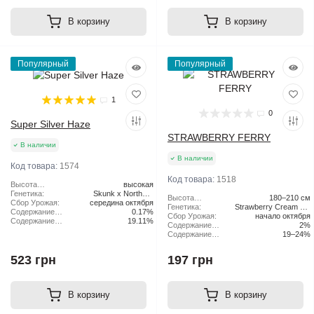
В корзину
В корзину
Популярный
Популярный
1
0
Super Silver Haze
STRAWBERRY FERRY
В наличии
В наличии
Код товара:
1574
Код товара:
1518
Высота
высокая
растения:
Генетика:
Skunk x Northern
Высота
180–210 см
Сбор Урожая:
середина октября
Lights x Haze
растения:
Генетика:
Strawberry Cream Pie
Содержание
0.17%
Сбор Урожая:
начало октября
x Original Haze
CBD:
Содержание
19.11%
Содержание
2%
ТГК:
CBD:
Содержание
19–24%
ТГК:
523 грн
197 грн
В корзину
В корзину