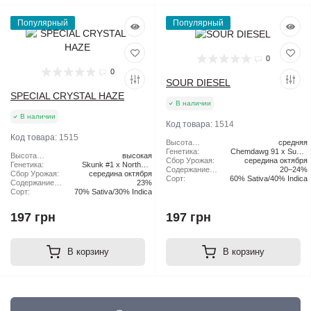
Популярный
Популярный
0
0
SOUR DIESEL
SPECIAL CRYSTAL HAZE
В наличии
В наличии
Код товара:
1514
Код товара:
1515
Высота
средняя
растения:
Генетика:
Chemdawg 91 x Super
Высота
высокая
Сбор Урожая:
середина октября
Skunk
растения:
Генетика:
Skunk #1 x Northern
Содержание
20–24%
Сбор Урожая:
середина октября
Lights x Haze
ТГК:
Сорт:
60% Sativa/40% Indica
Содержание
23%
ТГК:
Сорт:
70% Sativa/30% Indica
197 грн
197 грн
В корзину
В корзину