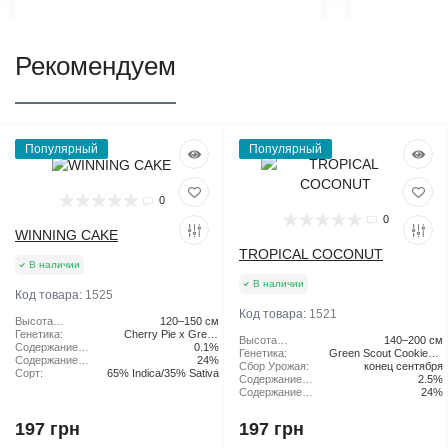
Рекомендуем
Популярный
Популярный
0
0
WINNING CAKE
TROPICAL COCONUT
В наличии
В наличии
Код товара:
1525
Код товара:
1521
Высота
120–150 см
растения:
Генетика:
Cherry Pie x Green
Высота
140–200 см
Содержание
Scout Cookies
0.1%
растения:
Генетика:
Green Scout Cookies x
CBD:
Содержание
24%
Сбор Урожая:
конец сентября
Tangie
ТГК:
Сорт:
65% Indica/35% Sativa
Содержание
2.5%
CBD:
Содержание
24%
ТГК:
197 грн
197 грн