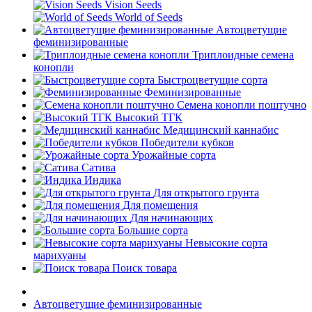
Vision Seeds
World of Seeds
Автоцветущие
феминизированные
Триплоидные семена
конопли
Быстроцветущие сорта
Феминизированные
Семена конопли поштучно
Высокий ТГК
Медицинский каннабис
Победители кубков
Урожайные сорта
Сатива
Индика
Для открытого грунта
Для помещения
Для начинающих
Большие сорта
Невысокие сорта
марихуаны
Поиск товара
Автоцветущие феминизированные