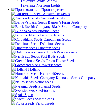
Генетика White Widow
Генетика Northern Lights
Производители
Amsterdam Seeds
Anaconda seeds
Barney’s Farm Seeds
Black Stealth Company
Buddha Seeds
BulkSeedsBank
Carpathians Seeds
Delicious Seeds
Dinafem seeds
Dutch Passion seeds
Fast Buds Seeds
Green House Seeds
Growerschoice
Holland
HumboldtSeeds
Kannabia Seeds Company
Neuro seeds
Pyramid Seeds
Seedstockers
Spain
Sweet Seeds
Victoryseeds