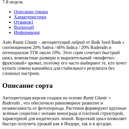
7-8 недель
Описание товара
Характеристики
Отзывов
1
Вопросы
0
Информация
Auto Runtz Gluntz – автоцветущий
гибрид
от Bulk Seed Bank с
соотношением 20% Sativa / 60% Indica / 20% Ruderalis и
потенциалом ТГК около 19%. Этот
сорт
сочетает быстрый
цикл, компактные размеры и выразительный «конфетно-
фруктовый» аромат, поэтому его часто выбирают те, кто хочет
купить семена каннабиса для стабильного результата без
сложных настроек.
Описание сорта
Автоцветущая версия создана на основе
Runtz Gluntz ×
Ruderalis
, что обеспечило равномерное развитие и
независимость от фотопериода. Растения формируют крупные
зелёные соцветия с нотами винограда и плотной структурой,
характерной для индических линий. Короткий цикл позволяет
быстро получить урожай как в Индоре, так и в аутдоре.