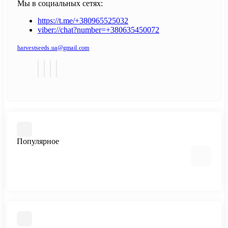
Мы в социальных сетях:
https://t.me/+380965525032
viber://chat?number=+380635450072
harvestseeds.ua@gmail.com
Популярное
Автоцветущие феминизированные
Медицинский каннабис
Быстроцветущие сорта