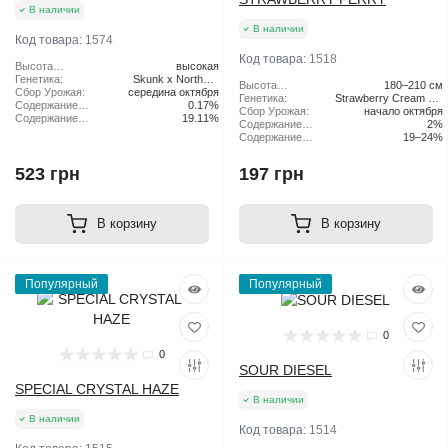
В наличии
В наличии
Код товара:
1574
Код товара:
1518
Высота
высокая
растения:
Генетика:
Skunk x Northern
Высота
180–210 см
Сбор Урожая:
середина октября
Lights x Haze
растения:
Генетика:
Strawberry Cream Pie
Содержание
0.17%
Сбор Урожая:
начало октября
x Original Haze
CBD:
Содержание
19.11%
Содержание
2%
ТГК:
CBD:
Содержание
19–24%
ТГК:
523 грн
197 грн
В корзину
В корзину
Популярный
Популярный
0
0
SOUR DIESEL
SPECIAL CRYSTAL HAZE
В наличии
В наличии
Код товара:
1514