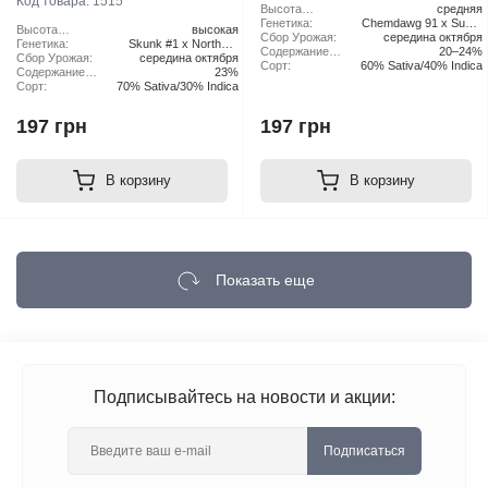
Код товара:
1515
Высота
средняя
растения:
Генетика:
Chemdawg 91 x Super
Высота
высокая
Сбор Урожая:
середина октября
Skunk
растения:
Генетика:
Skunk #1 x Northern
Содержание
20–24%
Сбор Урожая:
середина октября
Lights x Haze
ТГК:
Сорт:
60% Sativa/40% Indica
Содержание
23%
ТГК:
Сорт:
70% Sativa/30% Indica
197 грн
197 грн
В корзину
В корзину
Показать еще
Подписывайтесь на новости и акции:
Подписаться