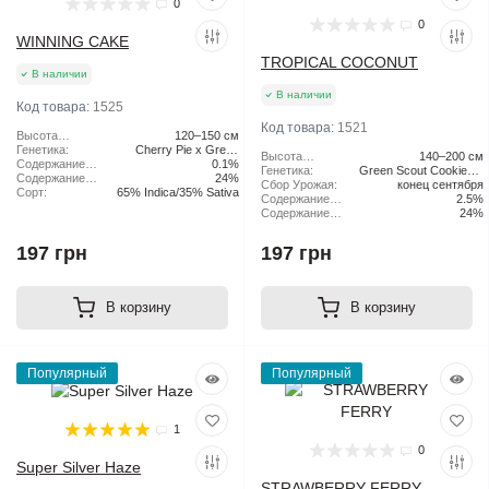
0
0
WINNING CAKE
TROPICAL COCONUT
В наличии
В наличии
Код товара:
1525
Код товара:
1521
Высота
120–150 см
растения:
Генетика:
Cherry Pie x Green
Высота
140–200 см
Содержание
Scout Cookies
0.1%
растения:
Генетика:
Green Scout Cookies x
CBD:
Содержание
24%
Сбор Урожая:
конец сентября
Tangie
ТГК:
Сорт:
65% Indica/35% Sativa
Содержание
2.5%
CBD:
Содержание
24%
ТГК:
197 грн
197 грн
В корзину
В корзину
Популярный
Популярный
1
0
Super Silver Haze
STRAWBERRY FERRY