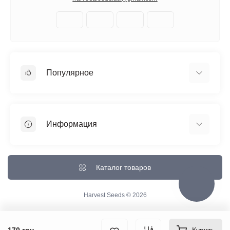
Популярное
Автоцветущие феминизированные
Медицинский каннабис
Информация
Быстроцветущие сорта
Феминизированные
Отзывы о магазине
Большие сорта
Доставка и Оплата
Каталог товаров
Все сорта
О магазине
Контакты
Harvest Seeds © 2026
Возврат товара
Карта сайта