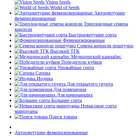
Vision Seeds
World of Seeds
Автоцветущие
феминизированные
Триплоидные семена
конопли
Быстроцветущие сорта
Феминизированные
Семена конопли поштучно
Высокий ТГК
Медицинский каннабис
Победители кубков
Урожайные сорта
Сатива
Индика
Для открытого грунта
Для помещения
Для начинающих
Большие сорта
Невысокие сорта
марихуаны
Поиск товара
Автоцветущие феминизированные