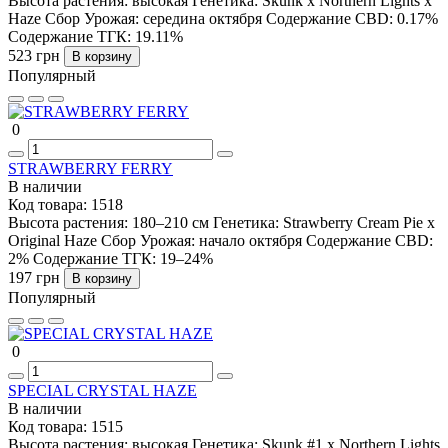
Высота растения:
высокая
Генетика:
Skunk x Northern Lights x
Haze
Сбор Урожая:
середина октября
Содержание CBD:
0.17%
Содержание ТГК:
19.11%
523 грн
В корзину
Популярный
0
STRAWBERRY FERRY
В наличии
Код товара:
1518
Высота растения:
180–210 см
Генетика:
Strawberry Cream Pie x
Original Haze
Сбор Урожая:
начало октября
Содержание CBD:
2%
Содержание ТГК:
19–24%
197 грн
В корзину
Популярный
0
SPECIAL CRYSTAL HAZE
В наличии
Код товара:
1515
Высота растения:
высокая
Генетика:
Skunk #1 x Northern Lights