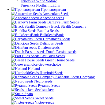
Генетика White Widow
Генетика Northern Lights
Производители
Amsterdam Seeds
Anaconda seeds
Barney’s Farm Seeds
Black Stealth Company
Buddha Seeds
BulkSeedsBank
Carpathians Seeds
Delicious Seeds
Dinafem seeds
Dutch Passion seeds
Fast Buds Seeds
Green House Seeds
Growerschoice
Holland
HumboldtSeeds
Kannabia Seeds Company
Neuro seeds
Pyramid Seeds
Seedstockers
Spain
Sweet Seeds
Victoryseeds