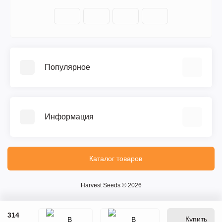
Популярное
Автоцветущие феминизированные
Медицинский каннабис
Информация
Быстроцветущие сорта
Феминизированные
Отзывы о магазине
Большие сорта
Доставка и Оплата
Каталог товаров
Все сорта
О магазине
Контакты
Harvest Seeds © 2026
Возврат товара
Карта сайта
314
Купить