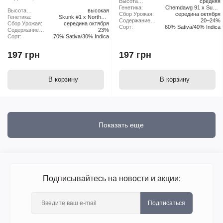
Высота
средняя
растения:
Генетика:
Chemdawg 91 x Super
Высота
высокая
Сбор Урожая:
середина октября
Skunk
растения:
Генетика:
Skunk #1 x Northern
Содержание
20–24%
Сбор Урожая:
середина октября
Lights x Haze
ТГК:
Сорт:
60% Sativa/40% Indica
Содержание
23%
ТГК:
Сорт:
70% Sativa/30% Indica
197 грн
197 грн
В корзину
В корзину
Показать еще
Подписывайтесь на новости и акции:
Подписаться