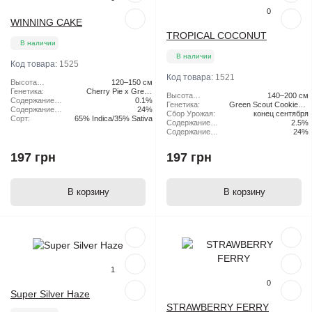
0
WINNING CAKE
TROPICAL COCONUT
В наличии
В наличии
Код товара:
1525
Код товара:
1521
Высота
120–150 см
растения:
Генетика:
Cherry Pie x Green
Высота
140–200 см
Содержание
Scout Cookies
0.1%
растения:
Генетика:
Green Scout Cookies x
CBD:
Содержание
24%
Сбор Урожая:
конец сентября
Tangie
ТГК:
Сорт:
65% Indica/35% Sativa
Содержание
2.5%
CBD:
Содержание
24%
ТГК:
197 грн
197 грн
В корзину
В корзину
Популярный
Популярный
1
0
Super Silver Haze
STRAWBERRY FERRY