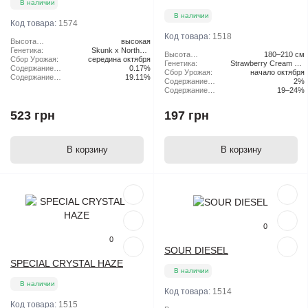
В наличии
В наличии
Код товара:
1574
Код товара:
1518
Высота
высокая
растения:
Генетика:
Skunk x Northern
Высота
180–210 см
Сбор Урожая:
середина октября
Lights x Haze
растения:
Генетика:
Strawberry Cream Pie
Содержание
0.17%
Сбор Урожая:
начало октября
x Original Haze
CBD:
Содержание
19.11%
Содержание
2%
ТГК:
CBD:
Содержание
19–24%
ТГК:
523 грн
197 грн
В корзину
В корзину
Популярный
Популярный
0
0
SOUR DIESEL
SPECIAL CRYSTAL HAZE
В наличии
В наличии
Код товара:
1514
Код товара:
1515