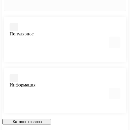
Популярное
Автоцветущие феминизированные
Медицинский каннабис
Быстроцветущие сорта
Информация
Феминизированные
Большие сорта
Все сорта
Отзывы о магазине
Доставка и Оплата
Каталог товаров
О магазине