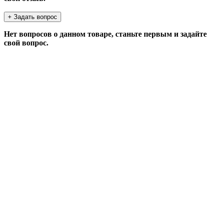
+ Задать вопрос
Нет вопросов о данном товаре, станьте первым и задайте
свой вопрос.
ЗАДАТЬ ВОПРОС
Если у Вас есть вопросы по этому товару, заполните
форму ниже, и мы ответим в ближайшее время.