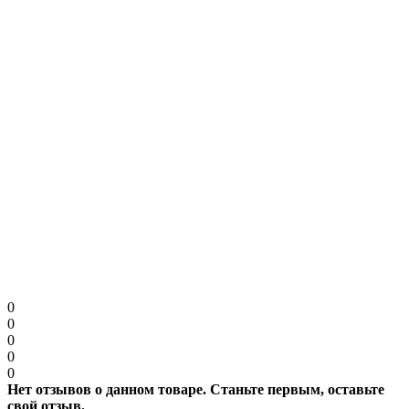
Примечание:
HTML разметка не поддерживается! Используйте обычный
текст.
Защита от роботов
Введите код в поле ниже
Продолжить
0
0
0
0
0
Нет отзывов о данном товаре. Станьте первым, оставьте
свой отзыв.