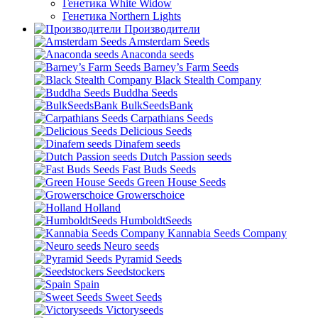
Генетика White Widow
Генетика Northern Lights
Производители
Amsterdam Seeds
Anaconda seeds
Barney’s Farm Seeds
Black Stealth Company
Buddha Seeds
BulkSeedsBank
Carpathians Seeds
Delicious Seeds
Dinafem seeds
Dutch Passion seeds
Fast Buds Seeds
Green House Seeds
Growerschoice
Holland
HumboldtSeeds
Kannabia Seeds Company
Neuro seeds
Pyramid Seeds
Seedstockers
Spain
Sweet Seeds
Victoryseeds