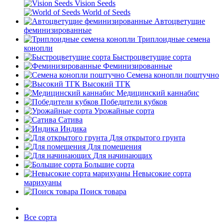
Vision Seeds
World of Seeds
Автоцветущие
феминизированные
Триплоидные семена
конопли
Быстроцветущие сорта
Феминизированные
Семена конопли поштучно
Высокий ТГК
Медицинский каннабис
Победители кубков
Урожайные сорта
Сатива
Индика
Для открытого грунта
Для помещения
Для начинающих
Большие сорта
Невысокие сорта
марихуаны
Поиск товара
Все сорта