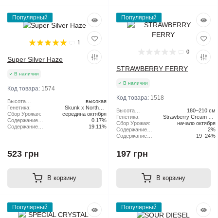
Популярный
Популярный
1
0
Super Silver Haze
STRAWBERRY FERRY
В наличии
В наличии
Код товара:
1574
Код товара:
1518
Высота
высокая
растения:
Генетика:
Skunk x Northern
Высота
180–210 см
Сбор Урожая:
середина октября
Lights x Haze
растения:
Генетика:
Strawberry Cream Pie
Содержание
0.17%
Сбор Урожая:
начало октября
x Original Haze
CBD:
Содержание
19.11%
Содержание
2%
ТГК:
CBD:
Содержание
19–24%
ТГК:
523 грн
197 грн
В корзину
В корзину
Популярный
Популярный