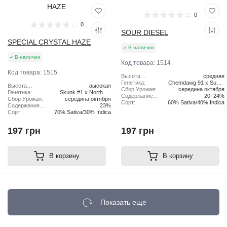
0
0
SOUR DIESEL
SPECIAL CRYSTAL HAZE
В наличии
В наличии
Код товара:
1514
Код товара:
1515
Высота
средняя
растения:
Генетика:
Chemdawg 91 x Super
Высота
высокая
Сбор Урожая:
середина октября
Skunk
растения:
Генетика:
Skunk #1 x Northern
Содержание
20–24%
Сбор Урожая:
середина октября
Lights x Haze
ТГК:
Сорт:
60% Sativa/40% Indica
Содержание
23%
ТГК:
Сорт:
70% Sativa/30% Indica
197 грн
197 грн
В корзину
В корзину
Показать еще