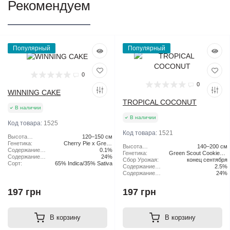
Рекомендуем
Популярный
Популярный
0
0
WINNING CAKE
TROPICAL COCONUT
В наличии
В наличии
Код товара:
1525
Код товара:
1521
Высота
120–150 см
растения:
Генетика:
Cherry Pie x Green
Высота
140–200 см
Содержание
Scout Cookies
0.1%
растения:
Генетика:
Green Scout Cookies x
CBD:
Содержание
24%
Сбор Урожая:
конец сентября
Tangie
ТГК:
Сорт:
65% Indica/35% Sativa
Содержание
2.5%
CBD:
Содержание
24%
ТГК:
197 грн
197 грн
В корзину
В корзину